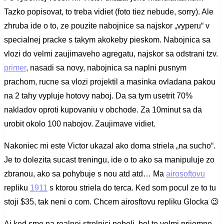
Tazko popisovat, to treba vidiet (foto tiez nebude, sorry). Ale
zhruba ide o to, ze pouzite nabojnice sa najskor „vyperu“ v
specialnej pracke s takym akokeby pieskom. Nabojnica sa
vlozi do velmi zaujimaveho agregatu, najskor sa odstrani tzv.
primer
, nasadi sa novy, nabojnica sa naplni pusnym
prachom, rucne sa vlozi projektil a masinka ovladana pakou
na 2 tahy vypluje hotovy naboj. Da sa tym usetrit 70%
nakladov oproti kupovaniu v obchode. Za 10minut sa da
urobit okolo 100 nabojov. Zaujimave vidiet.
Nakoniec mi este Victor ukazal ako doma striela „na sucho“.
Je to dolezita sucast treningu, ide o to ako sa manipuluje zo
zbranou, ako sa pohybuje s nou atd atd… Ma
airosoftovu
repliku
1911
s ktorou striela do terca. Ked som pocul ze to tu
stoji $35, tak neni o com. Chcem airosftovu repliku Glocka 😉
Aj ked sme na realnej strelnici neboli, bol to velmi prijemne