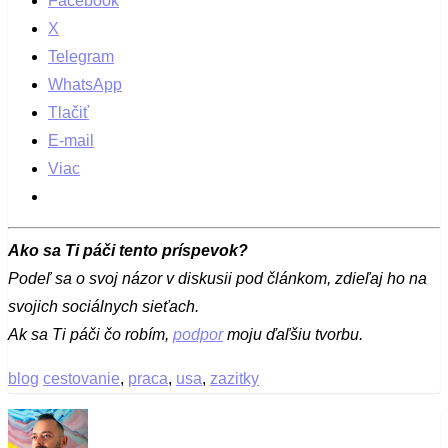
Facebook
X
Telegram
WhatsApp
Tlačiť
E-mail
Viac
Ako sa Ti páči tento príspevok?
Podeľ sa o svoj názor v diskusii pod článkom, zdieľaj ho na
svojich sociálnych sieťach.
Ak sa Ti páči čo robím,
podpor
moju ďaľšiu tvorbu.
blog
cestovanie
,
praca
,
usa
,
zazitky