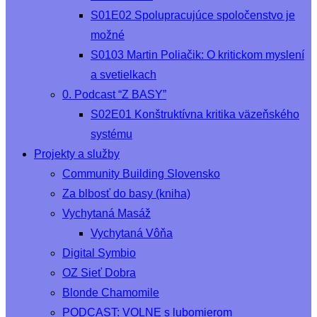
S01E02 Spolupracujúce spoločenstvo je
možné
S0103 Martin Poliačik: O kritickom myslení
a svetielkach
0. Podcast “Z BASY”
S02E01 Konštruktívna kritika väzeňského
systému
Projekty a služby
Community Building Slovensko
Za blbosť do basy (kniha)
Vychytaná Masáž
Vychytaná Vôňa
Digital Symbio
OZ Sieť Dobra
Blonde Chamomile
PODCAST: VOLNE s lubomierom