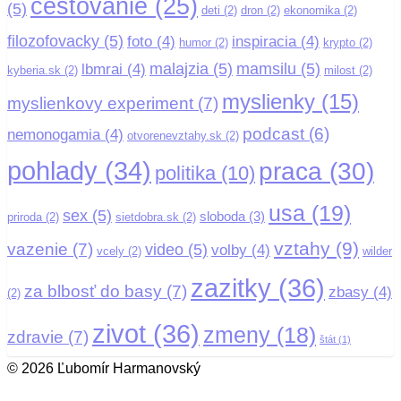
cestovanie
(25)
(5)
deti
(2)
dron
(2)
ekonomika
(2)
filozofovacky
(5)
foto
(4)
inspiracia
(4)
humor
(2)
krypto
(2)
malajzia
(5)
mamsilu
(5)
lbmrai
(4)
kyberia.sk
(2)
milost
(2)
myslienky
(15)
myslienkovy experiment
(7)
podcast
(6)
nemonogamia
(4)
otvorenevztahy.sk
(2)
pohlady
(34)
praca
(30)
politika
(10)
usa
(19)
sex
(5)
sloboda
(3)
priroda
(2)
sietdobra.sk
(2)
vztahy
(9)
vazenie
(7)
video
(5)
volby
(4)
vcely
(2)
wilder
zazitky
(36)
za blbosť do basy
(7)
zbasy
(4)
(2)
zivot
(36)
zmeny
(18)
zdravie
(7)
štát
(1)
© 2026 Ľubomír Harmanovský