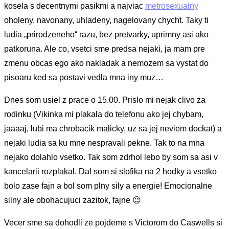
kosela s decentnymi pasikmi a najviac
metrosexualny
oholeny, navonany, uhladeny, nagelovany chycht. Taky ti
ludia „prirodzeneho“ razu, bez pretvarky, uprimny asi ako
patkoruna. Ale co, vsetci sme predsa nejaki, ja mam pre
zmenu obcas ego ako nakladak a nemozem sa vystat do
pisoaru ked sa postavi vedla mna iny muz…
Dnes som usiel z prace o 15.00. Prislo mi nejak clivo za
rodinku (Vikinka mi plakala do telefonu ako jej chybam,
jaaaaj, lubi ma chrobacik malicky, uz sa jej neviem dockat) a
nejaki ludia sa ku mne nespravali pekne. Tak to na mna
nejako dolahlo vsetko. Tak som zdrhol lebo by som sa asi v
kancelarii rozplakal. Dal som si slofika na 2 hodky a vsetko
bolo zase fajn a bol som plny sily a energie! Emocionalne
silny ale obohacujuci zazitok, fajne 😉
Vecer sme sa dohodli ze pojdeme s Victorom do Caswells si