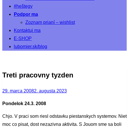
#heštegy
Podpor ma
Zoznam prianí – wishlist
Kontaktuj ma
E-SHOP
lubomier.sk/blog
Treti pracovny tyzden
Posted
29. marca 2008
2. augusta 2023
on
Pondelok 24.3. 2008
Chjo. V praci som riesl odstavku piestanskych systemov. Niet
moc co pisat, dost nezazivna aktivita. S Jouom sme sa boli