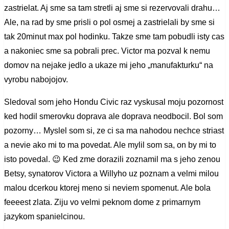
zastrielat. Aj sme sa tam stretli aj sme si rezervovali drahu…
Ale, na rad by sme prisli o pol osmej a zastrielali by sme si
tak 20minut max pol hodinku. Takze sme tam pobudli isty cas
a nakoniec sme sa pobrali prec. Victor ma pozval k nemu
domov na nejake jedlo a ukaze mi jeho „manufakturku“ na
vyrobu nabojojov.
Sledoval som jeho Hondu Civic raz vyskusal moju pozornost
ked hodil smerovku doprava ale doprava neodbocil. Bol som
pozorny… Myslel som si, ze ci sa ma nahodou nechce striast
a nevie ako mi to ma povedat. Ale mylil som sa, on by mi to
isto povedal. 😉 Ked zme dorazili zoznamil ma s jeho zenou
Betsy, synatorov Victora a Willyho uz poznam a velmi milou
malou dcerkou ktorej meno si neviem spomenut. Ale bola
feeeest zlata. Ziju vo velmi peknom dome z primarnym
jazykom spanielcinou.