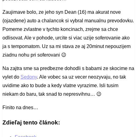
Zaujimave bolo, ze jeho syn Dean (16) ma akurat nove
(ojazdene) auto a chalancok si vybral manualnu prevodovku.
Pomerne zvlastne v tychto koncinach, zrejme sa chce
odlisovat. Ale v pohode, urcite si viac uzije soferovanie ako
ja s tempomatom. Uz sa mi stava ze aj 20minut nepouzijem
ziadnu nohu pri soferovani 😉
Na zajtra sme sa predbezne dohodli s babami ze skocime na
vylet do
Sedony
. Ale vobec sa uz vecer neozyvaju, no tak
uvidime ako to bude a kedy vlatne vyrazime. Isli tusim
niekam do baru, tak snad to nepresvihnu… 😉
Finito na dnes…
Zdieľaj tento článok: