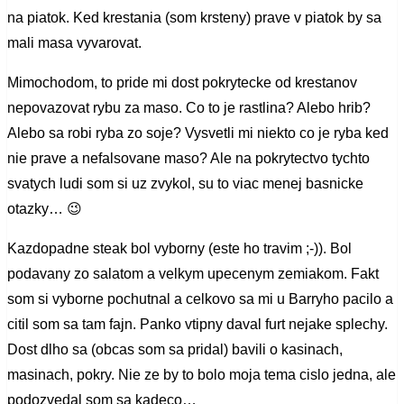
na piatok. Ked krestania (som krsteny) prave v piatok by sa
mali masa vyvarovat.
Mimochodom, to pride mi dost pokrytecke od krestanov
nepovazovat rybu za maso. Co to je rastlina? Alebo hrib?
Alebo sa robi ryba zo soje? Vysvetli mi niekto co je ryba ked
nie prave a nefalsovane maso? Ale na pokrytectvo tychto
svatych ludi som si uz zvykol, su to viac menej basnicke
otazky… 😉
Kazdopadne steak bol vyborny (este ho travim ;-)). Bol
podavany zo salatom a velkym upecenym zemiakom. Fakt
som si vyborne pochutnal a celkovo sa mi u Barryho pacilo a
citil som sa tam fajn. Panko vtipny daval furt nejake splechy.
Dost dlho sa (obcas som sa pridal) bavili o kasinach,
masinach, pokry. Nie ze by to bolo moja tema cislo jedna, ale
podozvedal som sa kadeco…