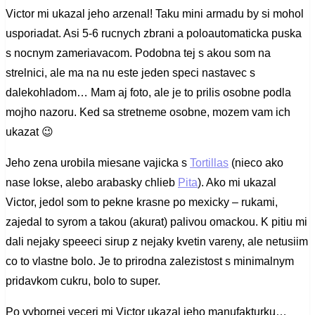
Victor mi ukazal jeho arzenal! Taku mini armadu by si mohol
usporiadat. Asi 5-6 rucnych zbrani a poloautomaticka puska
s nocnym zameriavacom. Podobna tej s akou som na
strelnici, ale ma na nu este jeden speci nastavec s
dalekohladom… Mam aj foto, ale je to prilis osobne podla
mojho nazoru. Ked sa stretneme osobne, mozem vam ich
ukazat 😉
Jeho zena urobila miesane vajicka s
Tortillas
(nieco ako
nase lokse, alebo arabasky chlieb
Pita
). Ako mi ukazal
Victor, jedol som to pekne krasne po mexicky – rukami,
zajedal to syrom a takou (akurat) palivou omackou. K pitiu mi
dali nejaky speeeci sirup z nejaky kvetin vareny, ale netusiim
co to vlastne bolo. Je to prirodna zalezistost s minimalnym
pridavkom cukru, bolo to super.
Po vybornej veceri mi Victor ukazal jeho manufakturku…