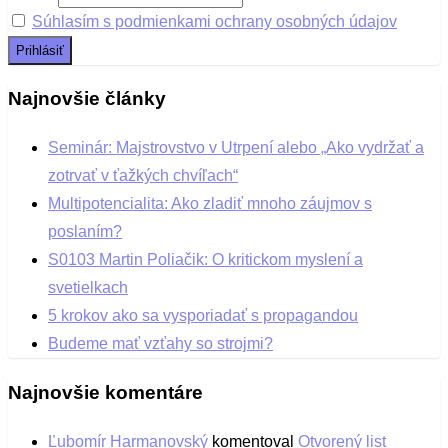
Súhlasím s podmienkami ochrany osobných údajov
Najnovšie články
Seminár: Majstrovstvo v Utrpení alebo „Ako vydržať a
zotrvať v ťažkých chvíľach“
Multipotencialita: Ako zladiť mnoho záujmov s
poslaním?
S0103 Martin Poliačik: O kritickom myslení a
svetielkach
5 krokov ako sa vysporiadať s propagandou
Budeme mať vzťahy so strojmi?
Najnovšie komentáre
Ľubomír Harmanovský
komentoval
Otvorený list