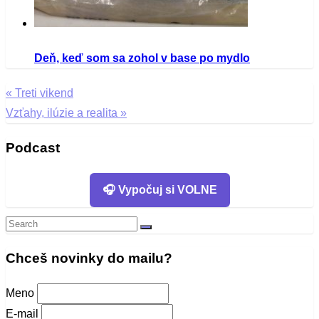
Deň, keď som sa zohol v base po mydlo
«
Treti vikend
Navigácia
Vzťahy, ilúzie a realita
»
v
Podcast
článku
🎧 Vypočuj si VOLNE
Search
Search
for:
Chceš novinky do mailu?
Meno
E-mail