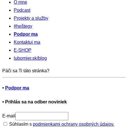
O mne
Podcast
Projekty a služby
#heštegy
Podpor ma
Kontaktuj ma
E-SHOP
lubomier.sk/blog
Páči sa Ti táto stránka?
•
Podpor ma
•
Prihlás sa na odber noviniek
E-mail
Súhlasím s
podmienkami ochrany osobných údajov.