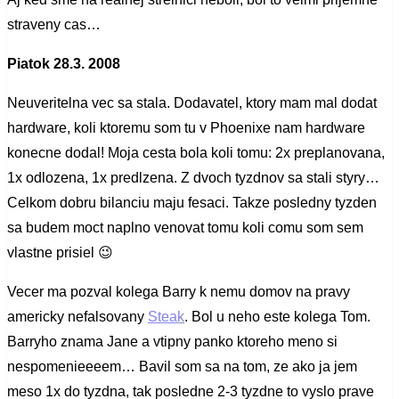
straveny cas…
Piatok 28.3. 2008
Neuveritelna vec sa stala. Dodavatel, ktory mam mal dodat
hardware, koli ktoremu som tu v Phoenixe nam hardware
konecne dodal! Moja cesta bola koli tomu: 2x preplanovana,
1x odlozena, 1x predlzena. Z dvoch tyzdnov sa stali styry…
Celkom dobru bilanciu maju fesaci. Takze posledny tyzden
sa budem moct naplno venovat tomu koli comu som sem
vlastne prisiel 😉
Vecer ma pozval kolega Barry k nemu domov na pravy
americky nefalsovany
Steak
. Bol u neho este kolega Tom.
Barryho znama Jane a vtipny panko ktoreho meno si
nespomenieeeem… Bavil som sa na tom, ze ako ja jem
meso 1x do tyzdna, tak posledne 2-3 tyzdne to vyslo prave