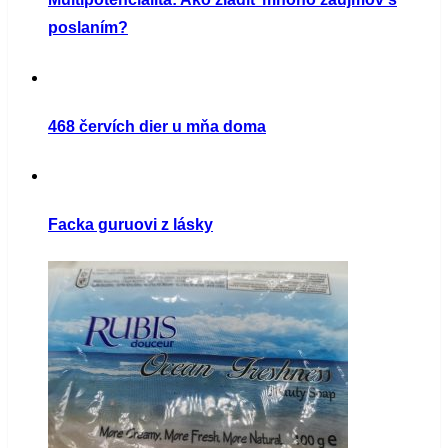
poslaním?
468 červích dier u mňa doma
Facka guruovi z lásky