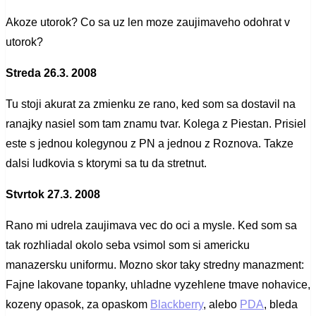
Akoze utorok? Co sa uz len moze zaujimaveho odohrat v
utorok?
Streda 26.3. 2008
Tu stoji akurat za zmienku ze rano, ked som sa dostavil na
ranajky nasiel som tam znamu tvar. Kolega z Piestan. Prisiel
este s jednou kolegynou z PN a jednou z Roznova. Takze
dalsi ludkovia s ktorymi sa tu da stretnut.
Stvrtok 27.3. 2008
Rano mi udrela zaujimava vec do oci a mysle. Ked som sa
tak rozhliadal okolo seba vsimol som si americku
manazersku uniformu. Mozno skor taky stredny manazment:
Fajne lakovane topanky, uhladne vyzehlene tmave nohavice,
kozeny opasok, za opaskom
Blackberry
, alebo
PDA
, bleda