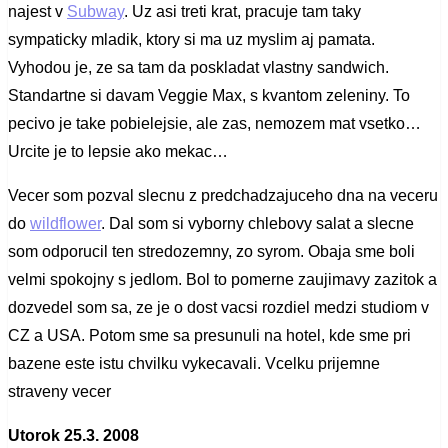
najest v
Subway
. Uz asi treti krat, pracuje tam taky
sympaticky mladik, ktory si ma uz myslim aj pamata.
Vyhodou je, ze sa tam da poskladat vlastny sandwich.
Standartne si davam Veggie Max, s kvantom zeleniny. To
pecivo je take pobielejsie, ale zas, nemozem mat vsetko…
Urcite je to lepsie ako mekac…
Vecer som pozval slecnu z predchadzajuceho dna na veceru
do
wildflower
. Dal som si vyborny chlebovy salat a slecne
som odporucil ten stredozemny, zo syrom. Obaja sme boli
velmi spokojny s jedlom. Bol to pomerne zaujimavy zazitok a
dozvedel som sa, ze je o dost vacsi rozdiel medzi studiom v
CZ a USA. Potom sme sa presunuli na hotel, kde sme pri
bazene este istu chvilku vykecavali. Vcelku prijemne
straveny vecer
Utorok 25.3. 2008