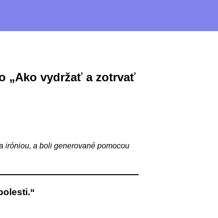
o „Ako vydržať a zotrvať
a iróniou, a boli generované pomocou
olesti.“