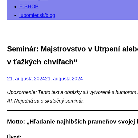
E-SHOP
lubomier.sk/blog
Seminár: Majstrovstvo v Utrpení aleb
v ťažkých chvíľach“
Posted
21. augusta 2024
21. augusta 2024
on
Upozornenie: Tento text a obrázky sú vytvorené s humorom 
AI. Nejedná sa o skutočný seminár.
Motto: „Hľadanie najhlbších prameňov svojej b
Úvod: