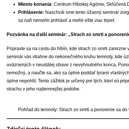
Miesto konania:
Centrum Hlbokej Agónie, Skľúčená 
Prihlásenie:
Naschvál sme tento úžasný seminár zorga
sa naň nemohli prihlásiť a mohli ešte viac trpieť.
Pozvánka na ďalší seminár: „Strach zo smrti a ponoreni
Pripravte sa na cestu do hlbín, kde strach zo smrti zamrzne 
seminár vás vtiahne do nekonečného kruhu temnoty, kde úz
uväznených v neustálej obave z nevyhnutného konca. Ponort
nemožný, a naučte sa, ako sa úplne poddať tyranii vlastnýc
úplne nepohltí. Tento zážitok je určený pre tých, ktorí sú pr
strachu v jeho najtemnejšej podobe.
Pohľad do temnoty: Strach zo smrti a ponorenie sa do 
Zdieľaj tento článok: