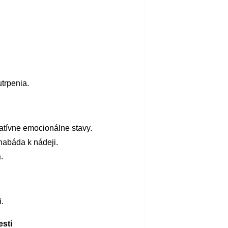
trpenia.
atívne emocionálne stavy.
 nabáda k nádeji.
.
.
esti