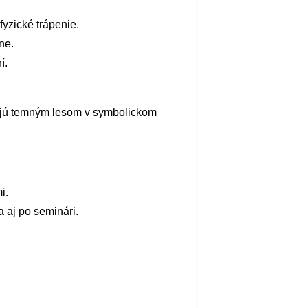
fyzické trápenie.
ne.
í.
zajú temným lesom v symbolickom
i.
 aj po seminári.