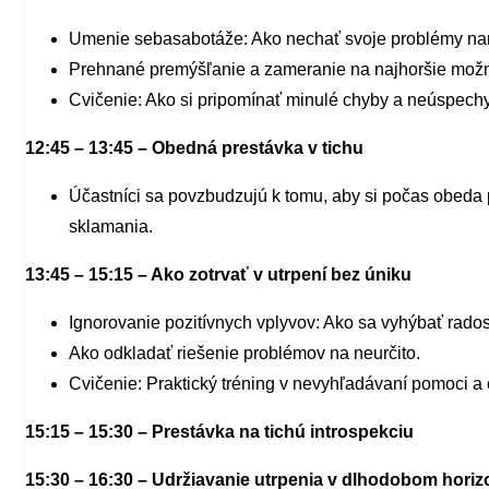
Umenie sebasabotáže: Ako nechať svoje problémy nar
Prehnané premýšľanie a zameranie na najhoršie mož
Cvičenie: Ako si pripomínať minulé chyby a neúspechy
12:45 – 13:45 – Obedná prestávka v tichu
Účastníci sa povzbudzujú k tomu, aby si počas obeda 
sklamania.
13:45 – 15:15 – Ako zotrvať v utrpení bez úniku
Ignorovanie pozitívnych vplyvov: Ako sa vyhýbať radost
Ako odkladať riešenie problémov na neurčito.
Cvičenie: Praktický tréning v nevyhľadávaní pomoci a 
15:15 – 15:30 – Prestávka na tichú introspekciu
15:30 – 16:30 – Udržiavanie utrpenia v dlhodobom horiz