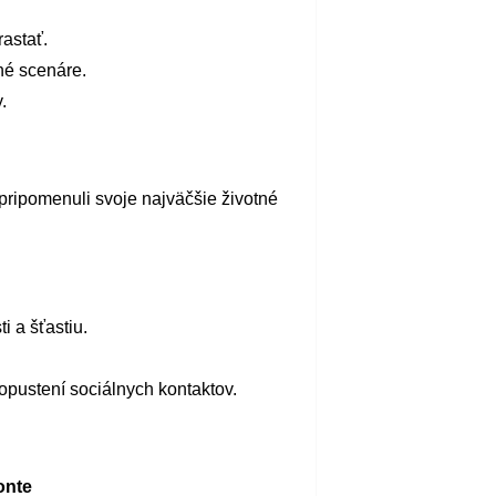
astať.
né scenáre.
.
pripomenuli svoje najväčšie životné
i a šťastiu.
opustení sociálnych kontaktov.
onte