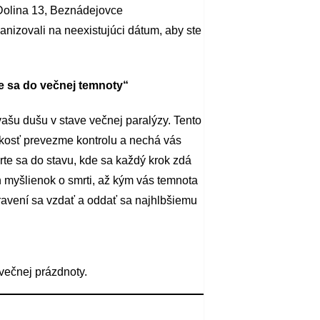
Dolina 13, Beznádejovce
nizovali na neexistujúci dátum, aby ste
e sa do večnej temnoty“
vašu dušu v stave večnej paralýzy. Tento
kosť prevezme kontrolu a nechá vás
e sa do stavu, kde sa každý krok zdá
h myšlienok o smrti, až kým vás temnota
ipravení sa vzdať a oddať sa najhlbšiemu
večnej prázdnoty.