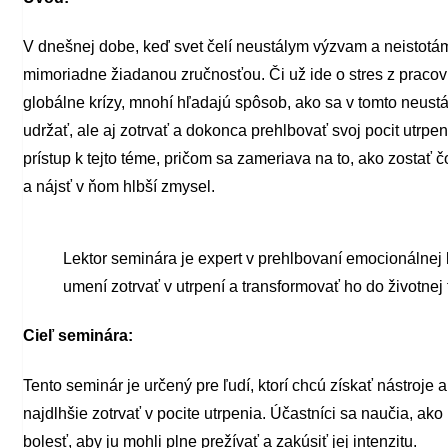
V dnešnej dobe, keď svet čelí neustálym výzvam a neistotám
mimoriadne žiadanou zručnosťou. Či už ide o stres z praco
globálne krízy, mnohí hľadajú spôsob, ako sa v tomto neust
udržať, ale aj zotrvať a dokonca prehlbovať svoj pocit utrp
prístup k tejto téme, pričom sa zameriava na to, ako zostať 
a nájsť v ňom hlbší zmysel.
Lektor seminára je expert v prehlbovaní emocionálnej 
umení zotrvať v utrpení a transformovať ho do životnej f
Cieľ seminára:
Tento seminár je určený pre ľudí, ktorí chcú získať nástroje a
najdlhšie zotrvať v pocite utrpenia. Účastníci sa naučia, a
bolesť, aby ju mohli plne prežívať a zakúsiť jej intenzitu.