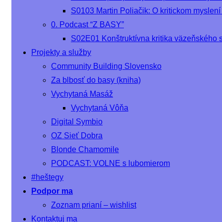
S0103 Martin Poliačik: O kritickom myslení
0. Podcast “Z BASY”
S02E01 Konštruktívna kritika väzeňského 
Projekty a služby
Community Building Slovensko
Za blbosť do basy (kniha)
Vychytaná Masáž
Vychytaná Vôňa
Digital Symbio
OZ Sieť Dobra
Blonde Chamomile
PODCAST: VOLNE s lubomierom
#heštegy
Podpor ma
Zoznam prianí – wishlist
Kontaktuj ma