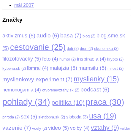
máj 2007
Značky
basa
(7)
audio
(6)
aktivizmus
(5)
blog.sme.sk
blog
(2)
cestovanie
(25)
(5)
deti
(2)
dron
(2)
ekonomika
(2)
filozofovacky
(5)
foto
(4)
inspiracia
(4)
humor
(2)
krypto
(2)
malajzia
(5)
mamsilu
(5)
lbmrai
(4)
kyberia.sk
(2)
milost
(2)
myslienky
(15)
myslienkovy experiment
(7)
podcast
(6)
nemonogamia
(4)
otvorenevztahy.sk
(2)
pohlady
(34)
praca
(30)
politika
(10)
usa
(19)
sex
(5)
sloboda
(3)
priroda
(2)
sietdobra.sk
(2)
vztahy
(9)
vazenie
(7)
video
(5)
volby
(4)
vcely
(2)
wilder