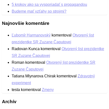
5 krokov ako sa vysporiadať s propagandou
Budeme mať vzťahy so strojmi?
Najnovšie komentáre
Ľubomír Harmanovský
komentoval
Otvorený list
prezidentke SR Zuzane Čaputovej
Radovan Kunca
komentoval
Otvorený list prezidentke
SR Zuzane Čaputovej
Roman
komentoval
Otvorený list prezidentke SR
Zuzane Čaputovej
Tatiana Mlynarova Chirak
komentoval
Zdravotný
experiment
testa
komentoval
Zmeny
Archív