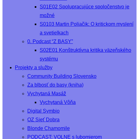
S01E02 Spolupracujúce spoločenstvo je
možné
S0103 Martin Poliačik: O kritickom myslení
a svetielkach
0. Podcast “Z BASY”
S02E01 Konštruktívna kritika väzeňského
systému
Projekty a služby
Community Building Slovensko
Za blbosť do basy (kniha)
Vychytaná Masáž
Vychytaná Vôňa
Digital Symbio
OZ Sieť Dobra
Blonde Chamomile
PODCAST: VOLNE s lubomierom