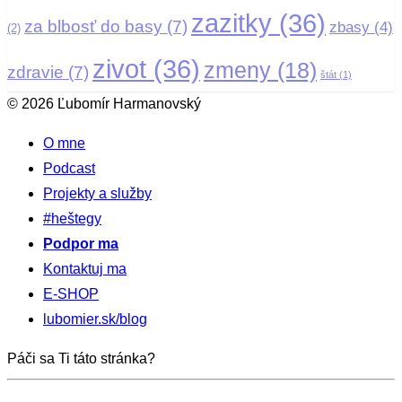
zazitky
(36)
za blbosť do basy
(7)
zbasy
(4)
(2)
zivot
(36)
zmeny
(18)
zdravie
(7)
štát
(1)
© 2026 Ľubomír Harmanovský
O mne
Podcast
Projekty a služby
#heštegy
Podpor ma
Kontaktuj ma
E-SHOP
lubomier.sk/blog
Páči sa Ti táto stránka?