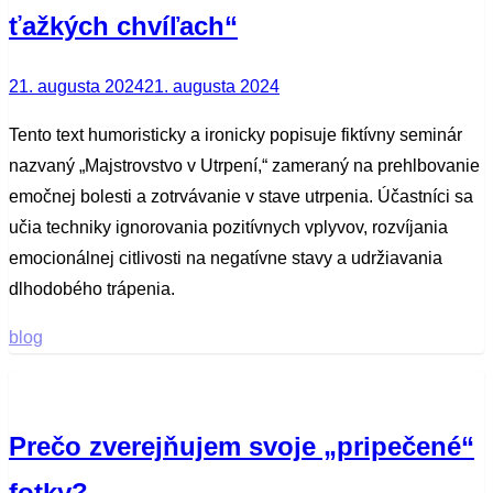
ťažkých chvíľach“
Posted
21. augusta 2024
21. augusta 2024
on
Tento text humoristicky a ironicky popisuje fiktívny seminár
nazvaný „Majstrovstvo v Utrpení,“ zameraný na prehlbovanie
emočnej bolesti a zotrvávanie v stave utrpenia. Účastníci sa
učia techniky ignorovania pozitívnych vplyvov, rozvíjania
emocionálnej citlivosti na negatívne stavy a udržiavania
dlhodobého trápenia.
blog
Prečo zverejňujem svoje „pripečené“
fotky?