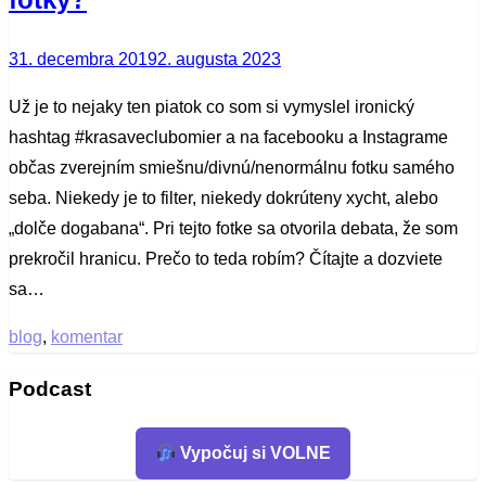
Posted
31. decembra 2019
2. augusta 2023
on
Už je to nejaky ten piatok co som si vymyslel ironický
hashtag #krasaveclubomier a na facebooku a Instagrame
občas zverejním smiešnu/divnú/nenormálnu fotku samého
seba. Niekedy je to filter, niekedy dokrúteny xycht, alebo
„dolče dogabana“. Pri tejto fotke sa otvorila debata, že som
prekročil hranicu. Prečo to teda robím? Čítajte a dozviete
sa…
blog
,
komentar
Podcast
Vypočuj si VOLNE