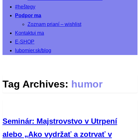
#heštegy
Podpor ma
Zoznam prianí – wishlist
Kontaktuj ma
E-SHOP
lubomier.sk/blog
Tag Archives:
humor
Seminár: Majstrovstvo v Utrpení
alebo „Ako vydržať a zotrvať v