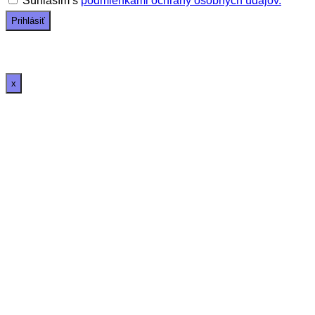
Súhlasím s
podmienkami ochrany osobných údajov.
x