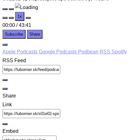
Play
Pause
1x
Episode
Episode
00:00
/
43:41
Subscribe
Share
Apple Podcasts
Google Podcasts
Podbean
RSS
Spotify
RSS Feed
Share
Link
Embed