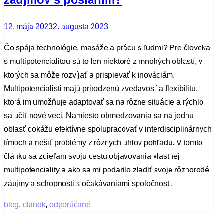
Posted
12. mája 2023
2. augusta 2023
on
Čo spája technológie, masáže a prácu s ľuďmi? Pre človeka
s multipotencialitou sú to len niektoré z mnohých oblastí, v
ktorých sa môže rozvíjať a prispievať k inováciám.
Multipotencialisti majú prirodzenú zvedavosť a flexibilitu,
ktorá im umožňuje adaptovať sa na rôzne situácie a rýchlo
sa učiť nové veci. Namiesto obmedzovania sa na jednu
oblasť dokážu efektívne spolupracovať v interdisciplinárnych
tímoch a riešiť problémy z rôznych uhlov pohľadu. V tomto
článku sa zdieľam svoju cestu objavovania vlastnej
multipotenciality a ako sa mi podarilo zladiť svoje rôznorodé
záujmy a schopnosti s očakávaniami spoločnosti.
blog
,
clanok
,
odporúčané