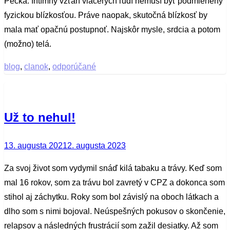
Pecka. Intímny vzťah viacerých ľudí nemusí byť podmienený
fyzickou blízkosťou. Práve naopak, skutočná blízkosť by
mala mať opačnú postupnoť. Najskôr mysle, srdcia a potom
(možno) telá.
blog
,
clanok
,
odporúčané
Už to nehul!
Posted
13. augusta 2021
2. augusta 2023
on
Za svoj život som vydymil snáď kilá tabaku a trávy. Keď som
mal 16 rokov, som za trávu bol zavretý v CPZ a dokonca som
stihol aj záchytku. Roky som bol závislý na oboch látkach a
dlho som s nimi bojoval. Neúspešných pokusov o skončenie,
relapsov a následných frustrácií som zažil desiatky. Až som