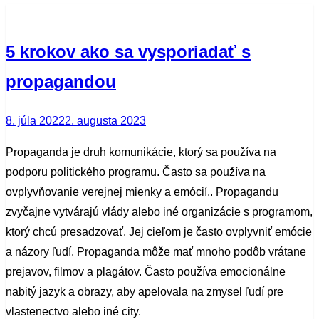
5 krokov ako sa vysporiadať s
propagandou
Posted
8. júla 2022
2. augusta 2023
on
Propaganda je druh komunikácie, ktorý sa používa na
podporu politického programu. Často sa používa na
ovplyvňovanie verejnej mienky a emócií.. Propagandu
zvyčajne vytvárajú vlády alebo iné organizácie s programom,
ktorý chcú presadzovať. Jej cieľom je často ovplyvniť emócie
a názory ľudí. Propaganda môže mať mnoho podôb vrátane
prejavov, filmov a plagátov. Často používa emocionálne
nabitý jazyk a obrazy, aby apelovala na zmysel ľudí pre
vlastenectvo alebo iné city.