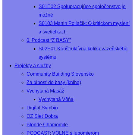
S01E02 Spolupracujúce spoločenstvo je
možné
S0103 Martin Poliačik: O kritickom myslení
a svetielkach
0. Podcast “Z BASY”
S02E01 Konštruktívna kritika väzeňského
systému
Projekty a služby
Community Building Slovensko
Za blbosť do basy (kniha)
Vychytaná Masáž
Vychytaná Vôňa
Digital Symbio
OZ Sieť Dobra
Blonde Chamomile
PODCAST: VOLNE s lubomierom