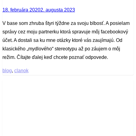
Posted
18. februára 2020
2. augusta 2023
on
V base som zhruba štyri týždne za svoju blbosť. A posielam
správy cez moju partnerku ktorá spravuje môj facebookový
účet. A dostali sa ku mne otázky ktoré vás zaujímajú. Od
klasického „mydlového“ stereotypu až po záujem o môj
režim. Čítajte ďalej keď chcete poznať odpovede.
blog
,
clanok