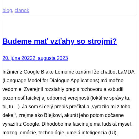
blog
,
clanok
Budeme mať vzťahy so strojmi?
Posted
20. júna 2022
2. augusta 2023
on
Inžinier z Google Blake Lemoine oznámil že chatbot LaMDA
(Language Model for Dialogue Applications) má možno
vedomie. Zverejnil rozsiahly prepis rozhovoru a vzbudil
pozornosť laickej aj odbornej verejnosti (lokálne správy tu,
tu, tu…). Ja som si celý prepis prečítal a „vyrazilo mi z toho
dekel“, zrejme ako Blejkovi, akurát jeho potom dočasne
vyrazili z Google. Dlhodobo ma fascinuje ma ľudská myseľ,
mozog, emócie, technológie, umelá inteligencia (UI),