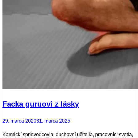
Facka guruovi z lásky
Posted
29. marca 2020
31. marca 2025
on
Karmickí sprievodcovia, duchovní učitelia, pracovníci svetla,