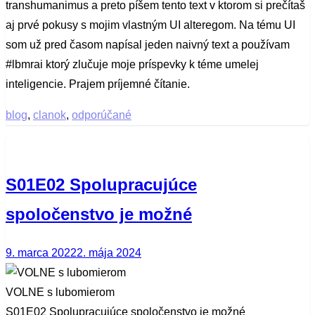
transhumanimus a preto píšem tento text v ktorom si prečítaš
aj prvé pokusy s mojim vlastným UI alteregom. Na tému UI
som už pred časom napísal jeden naivný text a používam
#lbmrai ktorý zlučuje moje príspevky k téme umelej
inteligencie. Prajem príjemné čítanie.
blog
,
clanok
,
odporúčané
S01E02 Spolupracujúce
spoločenstvo je možné
Posted
9. marca 2022
2. mája 2024
on
VOLNE s lubomierom
S01E02 Spolupracujúce spoločenstvo je možné