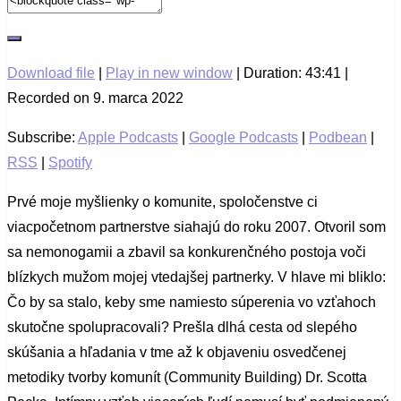
Download file
|
Play in new window
|
Duration: 43:41
|
Recorded on 9. marca 2022
Subscribe:
Apple Podcasts
|
Google Podcasts
|
Podbean
|
RSS
|
Spotify
Prvé moje myšlienky o komunite, spoločenstve ci
viacpočetnom partnerstve siahajú do roku 2007. Otvoril som
sa nemonogamii a zbavil sa konkurenčného postoja voči
blízkych mužom mojej vtedajšej partnerky. V hlave mi bliklo:
Čo by sa stalo, keby sme namiesto súperenia vo vzťahoch
skutočne spolupracovali? Prešla dlhá cesta od slepého
skúšania a hľadania v tme až k objaveniu osvedčenej
metodiky tvorby komunít (Community Building) Dr. Scotta