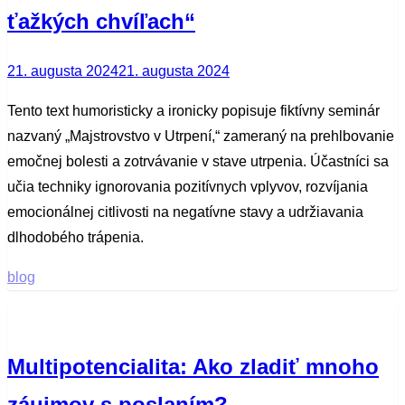
ťažkých chvíľach“
Posted
21. augusta 2024
21. augusta 2024
on
Tento text humoristicky a ironicky popisuje fiktívny seminár
nazvaný „Majstrovstvo v Utrpení,“ zameraný na prehlbovanie
emočnej bolesti a zotrvávanie v stave utrpenia. Účastníci sa
učia techniky ignorovania pozitívnych vplyvov, rozvíjania
emocionálnej citlivosti na negatívne stavy a udržiavania
dlhodobého trápenia.
blog
Multipotencialita: Ako zladiť mnoho
záujmov s poslaním?