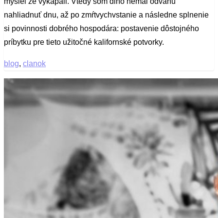
myslel že vykapali. Vtedy som dlho nemal odvahu
nahliadnuť dnu, až po zmŕtvychvstanie a následne splnenie
si povinnosti dobrého hospodára: postavenie dôstojného
príbytku pre tieto užitočné kalifornské potvorky.
blog
,
clanok