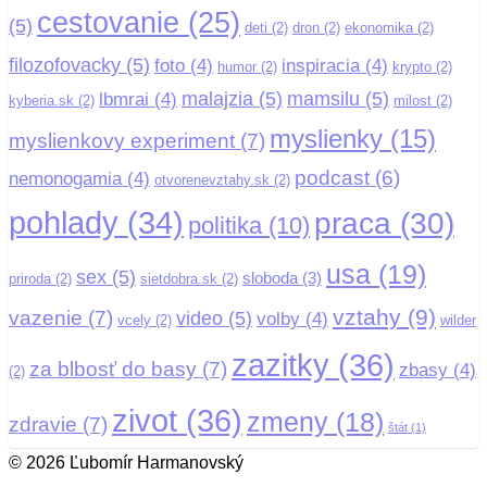
cestovanie
(25)
(5)
deti
(2)
dron
(2)
ekonomika
(2)
filozofovacky
(5)
foto
(4)
inspiracia
(4)
humor
(2)
krypto
(2)
malajzia
(5)
mamsilu
(5)
lbmrai
(4)
kyberia.sk
(2)
milost
(2)
myslienky
(15)
myslienkovy experiment
(7)
podcast
(6)
nemonogamia
(4)
otvorenevztahy.sk
(2)
pohlady
(34)
praca
(30)
politika
(10)
usa
(19)
sex
(5)
sloboda
(3)
priroda
(2)
sietdobra.sk
(2)
vztahy
(9)
vazenie
(7)
video
(5)
volby
(4)
vcely
(2)
wilder
zazitky
(36)
za blbosť do basy
(7)
zbasy
(4)
(2)
zivot
(36)
zmeny
(18)
zdravie
(7)
štát
(1)
© 2026 Ľubomír Harmanovský