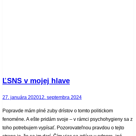
ĽSNS v mojej hlave
Posted
27. januára 2020
12. septembra 2024
on
Popravde mám plné zuby drístov o tomto politickom
fenoméne. A ešte pridám svoje – v rámci psychohygieny sa z
toho potrebujem vypísať. Pozorovateľnou pravdou o tejto