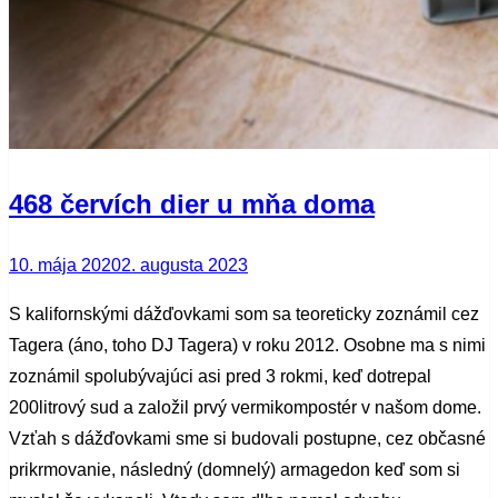
468 červích dier u mňa doma
Posted
10. mája 2020
2. augusta 2023
on
S kalifornskými dážďovkami som sa teoreticky zoznámil cez
Tagera (áno, toho DJ Tagera) v roku 2012. Osobne ma s nimi
zoznámil spolubývajúci asi pred 3 rokmi, keď dotrepal
200litrový sud a založil prvý vermikompostér v našom dome.
Vzťah s dážďovkami sme si budovali postupne, cez občasné
prikrmovanie, následný (domnelý) armagedon keď som si