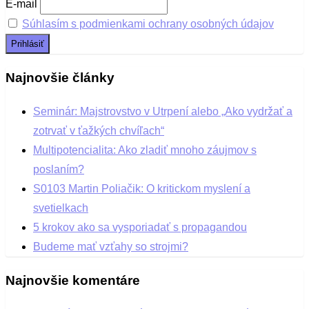
E-mail
Súhlasím s podmienkami ochrany osobných údajov
Najnovšie články
Seminár: Majstrovstvo v Utrpení alebo „Ako vydržať a
zotrvať v ťažkých chvíľach“
Multipotencialita: Ako zladiť mnoho záujmov s
poslaním?
S0103 Martin Poliačik: O kritickom myslení a
svetielkach
5 krokov ako sa vysporiadať s propagandou
Budeme mať vzťahy so strojmi?
Najnovšie komentáre