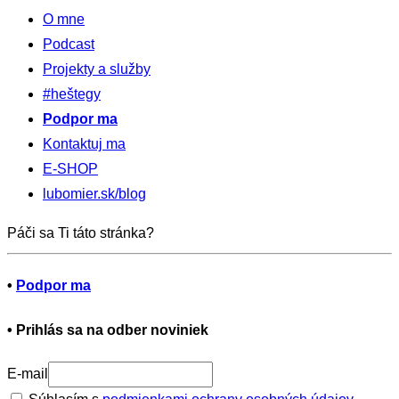
O mne
Podcast
Projekty a služby
#heštegy
Podpor ma
Kontaktuj ma
E-SHOP
lubomier.sk/blog
Páči sa Ti táto stránka?
•
Podpor ma
•
Prihlás sa na odber noviniek
E-mail