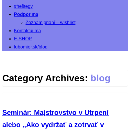
#heštegy
Podpor ma
Zoznam prianí – wishlist
Kontaktuj ma
E-SHOP
lubomier.sk/blog
Category Archives:
blog
Seminár: Majstrovstvo v Utrpení
alebo „Ako vydržať a zotrvať v