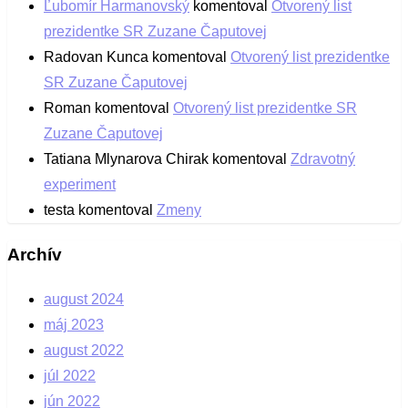
Ľubomír Harmanovský
komentoval
Otvorený list
prezidentke SR Zuzane Čaputovej
Radovan Kunca
komentoval
Otvorený list prezidentke
SR Zuzane Čaputovej
Roman
komentoval
Otvorený list prezidentke SR
Zuzane Čaputovej
Tatiana Mlynarova Chirak
komentoval
Zdravotný
experiment
testa
komentoval
Zmeny
Archív
august 2024
máj 2023
august 2022
júl 2022
jún 2022