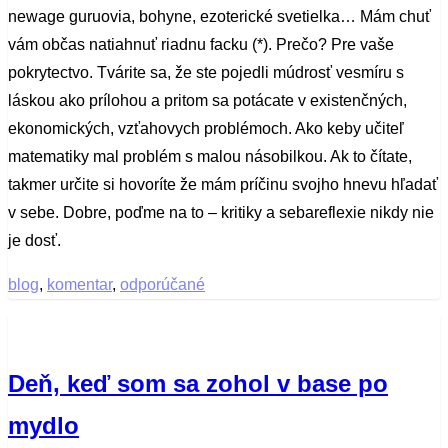
newage guruovia, bohyne, ezoterické svetielka… Mám chuť
vám občas natiahnuť riadnu facku (*). Prečo? Pre vaše
pokrytectvo. Tvárite sa, že ste pojedli múdrosť vesmíru s
láskou ako prílohou a pritom sa potácate v existenčných,
ekonomických, vzťahovych problémoch. Ako keby učiteľ
matematiky mal problém s malou násobilkou. Ak to čítate,
takmer určite si hovoríte že mám príčinu svojho hnevu hľadať
v sebe. Dobre, poďme na to – kritiky a sebareflexie nikdy nie
je dosť.
blog
,
komentar
,
odporúčané
Deň, keď som sa zohol v base po
mydlo