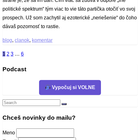
strane je, že sa im darí. Čím viac sa zdúva v odpore „iné
politické spektrum“ tým viac to vie táto partička otočiť vo svoj
prospech. Už som zachytil aj ezoterické „neriešenie“ do čoho
dávaš pozornosť to rastie.
blog
,
clanok
,
komentar
1
2
3
…
6
Stránkovanie
príspevkov
Podcast
Vypočuj si VOLNE
Search
Search
for:
Chceš novinky do mailu?
Meno