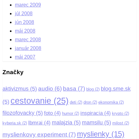
marec 2009
júl 2008
jún 2008
máj 2008
marec 2008
január 2008
máj 2007
Značky
basa
(7)
audio
(6)
aktivizmus
(5)
blog.sme.sk
blog
(2)
cestovanie
(25)
(5)
deti
(2)
dron
(2)
ekonomika
(2)
filozofovacky
(5)
foto
(4)
inspiracia
(4)
humor
(2)
krypto
(2)
malajzia
(5)
mamsilu
(5)
lbmrai
(4)
kyberia.sk
(2)
milost
(2)
myslienky
(15)
myslienkovy experiment
(7)