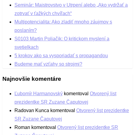
Seminár: Majstrovstvo v Utrpení alebo „Ako vydržať a
zotrvať v ťažkých chvíľach“
Multipotencialita: Ako zladiť mnoho záujmov s
poslaním?
S0103 Martin Poliačik: O kritickom myslení a
svetielkach
5 krokov ako sa vysporiadať s propagandou
Budeme mať vzťahy so strojmi?
Najnovšie komentáre
Ľubomír Harmanovský
komentoval
Otvorený list
prezidentke SR Zuzane Čaputovej
Radovan Kunca
komentoval
Otvorený list prezidentke
SR Zuzane Čaputovej
Roman
komentoval
Otvorený list prezidentke SR