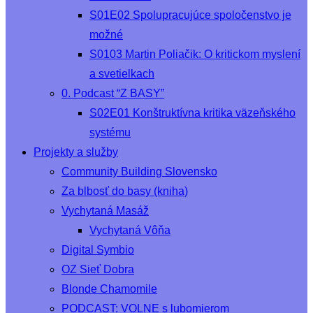
S01E02 Spolupracujúce spoločenstvo je
možné
S0103 Martin Poliačik: O kritickom myslení
a svetielkach
0. Podcast “Z BASY”
S02E01 Konštruktívna kritika väzeňského
systému
Projekty a služby
Community Building Slovensko
Za blbosť do basy (kniha)
Vychytaná Masáž
Vychytaná Vôňa
Digital Symbio
OZ Sieť Dobra
Blonde Chamomile
PODCAST: VOLNE s lubomierom