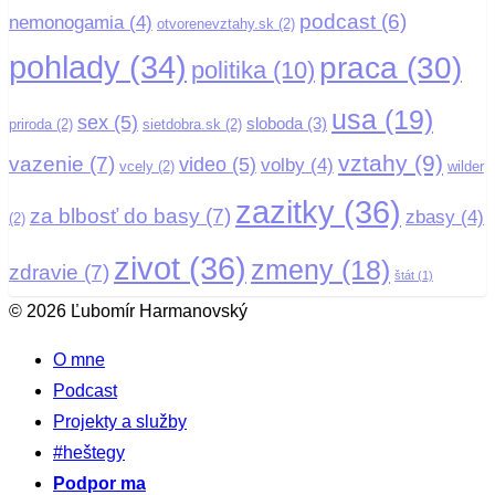
podcast
(6)
nemonogamia
(4)
otvorenevztahy.sk
(2)
pohlady
(34)
praca
(30)
politika
(10)
usa
(19)
sex
(5)
sloboda
(3)
priroda
(2)
sietdobra.sk
(2)
vztahy
(9)
vazenie
(7)
video
(5)
volby
(4)
vcely
(2)
wilder
zazitky
(36)
za blbosť do basy
(7)
zbasy
(4)
(2)
zivot
(36)
zmeny
(18)
zdravie
(7)
štát
(1)
© 2026 Ľubomír Harmanovský
O mne
Podcast
Projekty a služby
#heštegy
Podpor ma