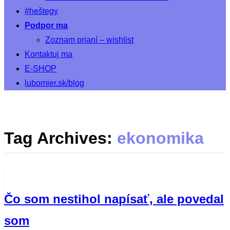
#heštegy
Podpor ma
Zoznam prianí – wishlist
Kontaktuj ma
E-SHOP
lubomier.sk/blog
Tag Archives:
ekonomika
Čo som nestihol napísať, ale povedal
som