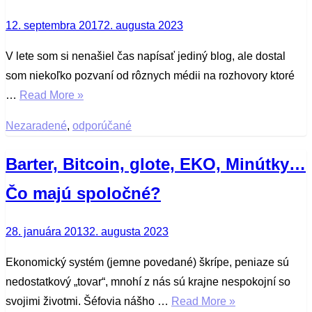
Posted
12. septembra 2017
2. augusta 2023
on
V lete som si nenašiel čas napísať jediný blog, ale dostal
som niekoľko pozvaní od rôznych médii na rozhovory ktoré
…
Read More »
Nezaradené
,
odporúčané
Barter, Bitcoin, glote, EKO, Minútky…
Čo majú spoločné?
Posted
28. januára 2013
2. augusta 2023
on
Ekonomický systém (jemne povedané) škrípe, peniaze sú
nedostatkový „tovar“, mnohí z nás sú krajne nespokojní so
svojimi životmi. Šéfovia nášho …
Read More »