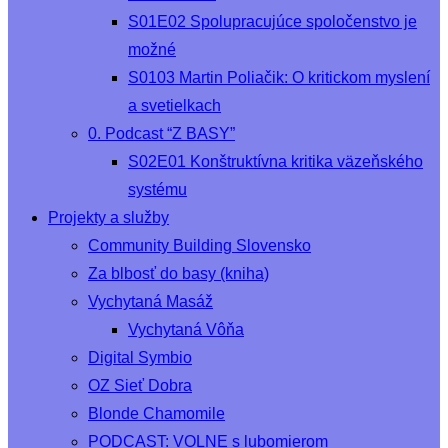
S01E02 Spolupracujúce spoločenstvo je
možné
S0103 Martin Poliačik: O kritickom myslení
a svetielkach
0. Podcast “Z BASY”
S02E01 Konštruktívna kritika väzeňského
systému
Projekty a služby
Community Building Slovensko
Za blbosť do basy (kniha)
Vychytaná Masáž
Vychytaná Vôňa
Digital Symbio
OZ Sieť Dobra
Blonde Chamomile
PODCAST: VOLNE s lubomierom