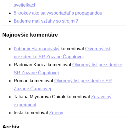
svetielkach
5 krokov ako sa vysporiadať s propagandou
Budeme mať vzťahy so strojmi?
Najnovšie komentáre
Ľubomír Harmanovský
komentoval
Otvorený list
prezidentke SR Zuzane Čaputovej
Radovan Kunca
komentoval
Otvorený list prezidentke
SR Zuzane Čaputovej
Roman
komentoval
Otvorený list prezidentke SR
Zuzane Čaputovej
Tatiana Mlynarova Chirak
komentoval
Zdravotný
experiment
testa
komentoval
Zmeny
Archív