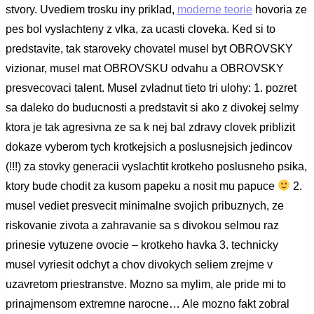
stvory. Uvediem trosku iny priklad,
moderne teorie
hovoria ze
pes bol vyslachteny z vlka, za ucasti cloveka. Ked si to
predstavite, tak staroveky chovatel musel byt OBROVSKY
vizionar, musel mat OBROVSKU odvahu a OBROVSKY
presvecovaci talent. Musel zvladnut tieto tri ulohy: 1. pozret
sa daleko do buducnosti a predstavit si ako z divokej selmy
ktora je tak agresivna ze sa k nej bal zdravy clovek priblizit
dokaze vyberom tych krotkejsich a poslusnejsich jedincov
(!!!) za stovky generacii vyslachtit krotkeho poslusneho psika,
ktory bude chodit za kusom papeku a nosit mu papuce
2.
musel vediet presvecit minimalne svojich pribuznych, ze
riskovanie zivota a zahravanie sa s divokou selmou raz
prinesie vytuzene ovocie – krotkeho havka 3. technicky
musel vyriesit odchyt a chov divokych seliem zrejme v
uzavretom priestranstve. Mozno sa mylim, ale pride mi to
prinajmensom extremne narocne… Ale mozno fakt zobral