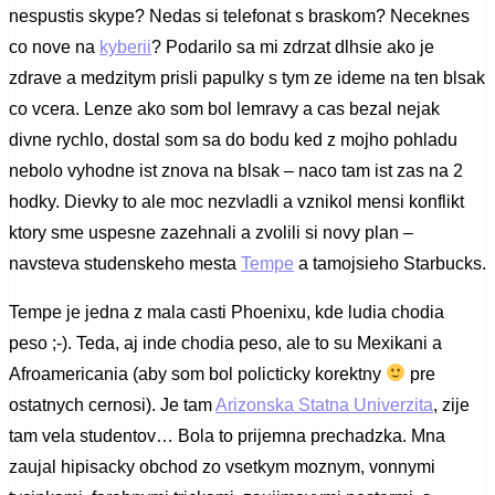
nespustis skype? Nedas si telefonat s braskom? Neceknes
co nove na
kyberii
? Podarilo sa mi zdrzat dlhsie ako je
zdrave a medzitym prisli papulky s tym ze ideme na ten blsak
co vcera. Lenze ako som bol lemravy a cas bezal nejak
divne rychlo, dostal som sa do bodu ked z mojho pohladu
nebolo vyhodne ist znova na blsak – naco tam ist zas na 2
hodky. Dievky to ale moc nezvladli a vznikol mensi konflikt
ktory sme uspesne zazehnali a zvolili si novy plan –
navsteva studenskeho mesta
Tempe
a tamojsieho Starbucks.
Tempe je jedna z mala casti Phoenixu, kde ludia chodia
peso ;-). Teda, aj inde chodia peso, ale to su Mexikani a
Afroamericania (aby som bol policticky korektny
pre
ostatnych cernosi). Je tam
Arizonska Statna Univerzita
, zije
tam vela studentov… Bola to prijemna prechadzka. Mna
zaujal hipisacky obchod zo vsetkym moznym, vonnymi