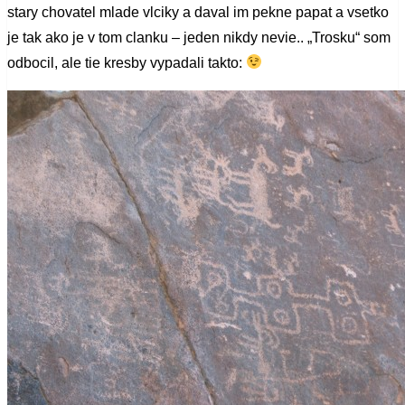
stary chovatel mlade vlciky a daval im pekne papat a vsetko
je tak ako je v tom clanku – jeden nikdy nevie.. „Trosku“ som
odbocil, ale tie kresby vypadali takto: