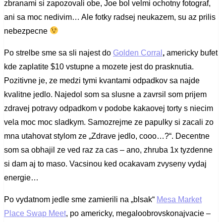
zbranami si zapozovali obe, Joe bol velmi ochotny fotograf,
ani sa moc nedivim… Ale fotky radsej neukazem, su az prilis
nebezpecne
Po strelbe sme sa sli najest do
Golden Corral
,
americky bufet
kde zaplatite $10 vstupne a mozete jest do prasknutia.
Pozitivne je, ze medzi tymi kvantami odpadkov sa najde
kvalitne jedlo. Najedol som sa slusne a zavrsil som prijem
zdravej potravy odpadkom v podobe kakaovej torty s niecim
vela moc moc sladkym. Samozrejme ze papulky si zacali zo
mna utahovat stylom ze „Zdrave jedlo, cooo…?“. Decentne
som sa obhajil ze ved raz za cas – ano, zhruba 1x tyzdenne
si dam aj to maso. Vacsinou ked ocakavam zvyseny vydaj
energie…
Po vydatnom jedle sme zamierili na „blsak“
Mesa Market
Place Swap Meet
, po americky, megaloobrovskonajvacie –