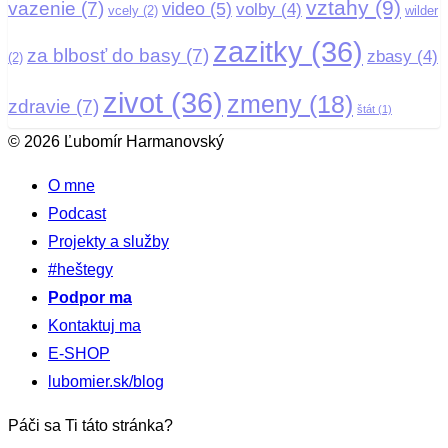
vztahy
(9)
vazenie
(7)
video
(5)
volby
(4)
vcely
(2)
wilder
zazitky
(36)
za blbosť do basy
(7)
zbasy
(4)
(2)
zivot
(36)
zmeny
(18)
zdravie
(7)
štát
(1)
© 2026 Ľubomír Harmanovský
O mne
Podcast
Projekty a služby
#heštegy
Podpor ma
Kontaktuj ma
E-SHOP
lubomier.sk/blog
Páči sa Ti táto stránka?