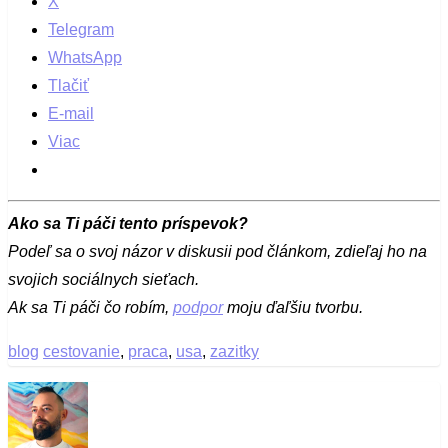
X
Telegram
WhatsApp
Tlačiť
E-mail
Viac
Ako sa Ti páči tento príspevok?
Podeľ sa o svoj názor v diskusii pod článkom, zdieľaj ho na
svojich sociálnych sieťach.
Ak sa Ti páči čo robím,
podpor
moju ďaľšiu tvorbu.
blog
cestovanie
,
praca
,
usa
,
zazitky