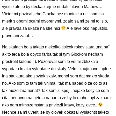
vyssie ale to by decka zrejme nedali, hlaven Mathew…
Victor mi pozical jeho Glocka bez municie a ucil som sa
mierit s obomi ocami otvorenymi, zdalo sa mi ze mi to islo,
ale pravda sa ukaze na strelnici
Ale lave oko nepustilo,
prave ani zatat…
Na skalach bola takato niekolko tisicok rokov stara „malba“,
ak to teda bola obyco farba tak si tym Glockom necham
prestrelit koleno ;-). Pozoroval som to velmi zblizka a
vypadalo to ako vyleptane do skaly. Velmi zaujimave, uplne
ina struktura ako zbytok skaly, mohol som dat makro skoda
no. Ako som to tam tak vnimal, tak ma napadlo ze co to asi
tak moze znamenat? Tak som si spojil nejake kecy co som
cital nedavno na nete a napadlo ze by to mohol byt zaznam
ako nam mimozemstania priviezli kravy, kozy, ovce..
Nechce sa mi uverit, ze by clovek dokazal vyslachtit taketo