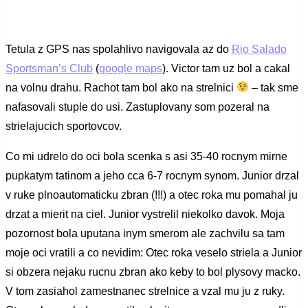
Tetula z GPS nas spolahlivo navigovala az do
Rio Salado
Sportsman’s Club
(
google maps
). Victor tam uz bol a cakal
na volnu drahu. Rachot tam bol ako na strelnici
– tak sme
nafasovali stuple do usi. Zastuplovany som pozeral na
strielajucich sportovcov.
Co mi udrelo do oci bola scenka s asi 35-40 rocnym mirne
pupkatym tatinom a jeho cca 6-7 rocnym synom. Junior drzal
v ruke plnoautomaticku zbran (!!!) a otec roka mu pomahal ju
drzat a mierit na ciel. Junior vystrelil niekolko davok. Moja
pozornost bola uputana inym smerom ale zachvilu sa tam
moje oci vratili a co nevidim: Otec roka veselo striela a Junior
si obzera nejaku rucnu zbran ako keby to bol plysovy macko.
V tom zasiahol zamestnanec strelnice a vzal mu ju z ruky.