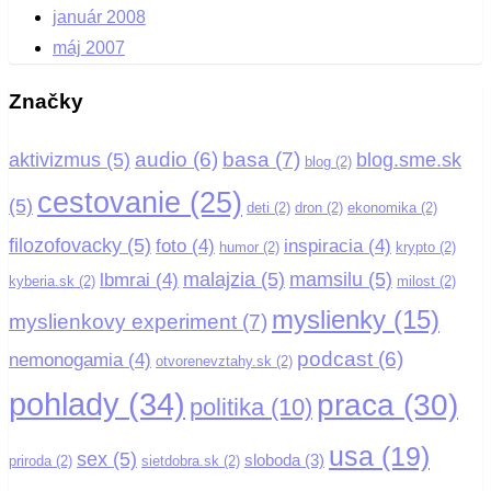
január 2008
máj 2007
Značky
basa
(7)
audio
(6)
aktivizmus
(5)
blog.sme.sk
blog
(2)
cestovanie
(25)
(5)
deti
(2)
dron
(2)
ekonomika
(2)
filozofovacky
(5)
foto
(4)
inspiracia
(4)
humor
(2)
krypto
(2)
malajzia
(5)
mamsilu
(5)
lbmrai
(4)
kyberia.sk
(2)
milost
(2)
myslienky
(15)
myslienkovy experiment
(7)
podcast
(6)
nemonogamia
(4)
otvorenevztahy.sk
(2)
pohlady
(34)
praca
(30)
politika
(10)
usa
(19)
sex
(5)
sloboda
(3)
priroda
(2)
sietdobra.sk
(2)