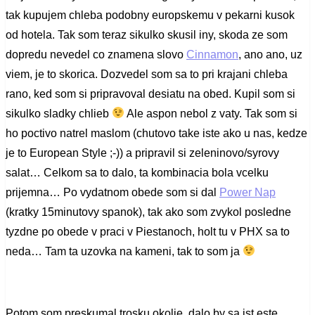
tak kupujem chleba podobny europskemu v pekarni kusok
od hotela. Tak som teraz sikulko skusil iny, skoda ze som
dopredu nevedel co znamena slovo
Cinnamon
, ano ano, uz
viem, je to skorica. Dozvedel som sa to pri krajani chleba
rano, ked som si pripravoval desiatu na obed. Kupil som si
sikulko sladky chlieb
Ale aspon nebol z vaty. Tak som si
ho poctivo natrel maslom (chutovo take iste ako u nas, kedze
je to European Style ;-)) a pripravil si zeleninovo/syrovy
salat… Celkom sa to dalo, ta kombinacia bola vcelku
prijemna… Po vydatnom obede som si dal
Power Nap
(kratky 15minutovy spanok), tak ako som zvykol posledne
tyzdne po obede v praci v Piestanoch, holt tu v PHX sa to
neda… Tam ta uzovka na kameni, tak to som ja
Potom som preskumal trosku okolie, dalo by sa ist este