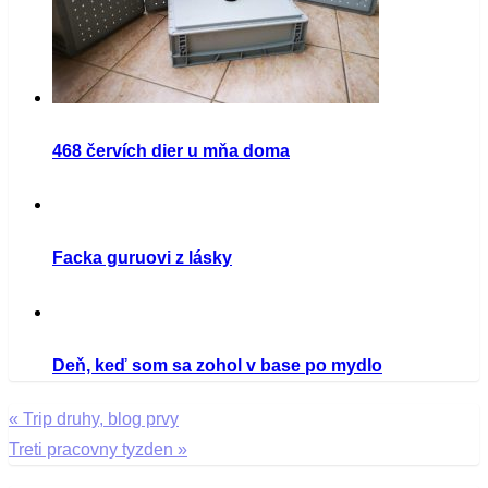
468 červích dier u mňa doma
Facka guruovi z lásky
Deň, keď som sa zohol v base po mydlo
«
Trip druhy, blog prvy
Navigácia
Treti pracovny tyzden
»
v