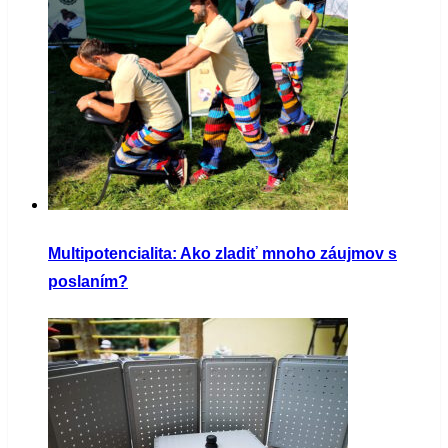
Multipotencialita: Ako zladiť mnoho záujmov s
poslaním?