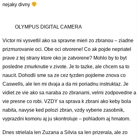
nejaky divny
OLYMPUS DIGITAL CAMERA
Victor mi vysvetlil ako sa spravne mieri zo zbranou – ziadne
prizmurovanie oci. Obe oci otvorene! Co ak pojde nepriatel
prave z tej strany ktore oko je zatvorene? Mohlo by to byt
posledne zmurknutie v zivote. Je to tazke, ale chcem sa to
naucit. Dohodli sme sa ze cez tyzden pojdeme znova co
Caswells, ale len mi dvaja a da mi poriadnu instruktaz. Je
vidiet ze vie ako sa naraba zo zbranami, velmi zodpovedne a
vie presne co robi. VZDY sa sprava k zbrani ako keby bola
nabita, navyse ked polozi zbran, vzdy vyberie zasobnik,
vyprazdni komoru aj ju skontroluje – pohladom aj hmatom.
Dnes strielala len Zuzana a Silvia sa len prizerala, ale zo