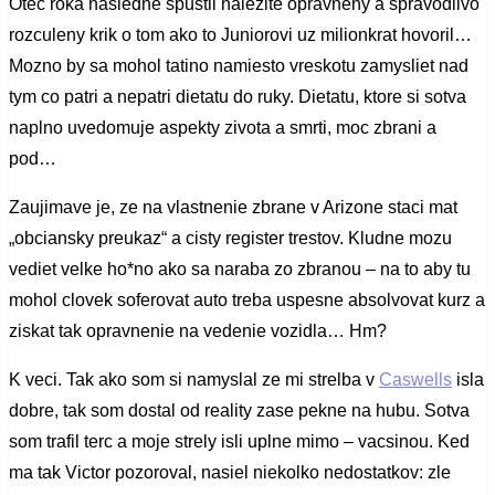
Otec roka nasledne spustil nalezite opravneny a spravodlivo
rozculeny krik o tom ako to Juniorovi uz milionkrat hovoril…
Mozno by sa mohol tatino namiesto vreskotu zamysliet nad
tym co patri a nepatri dietatu do ruky. Dietatu, ktore si sotva
naplno uvedomuje aspekty zivota a smrti, moc zbrani a
pod…
Zaujimave je, ze na vlastnenie zbrane v Arizone staci mat
„obciansky preukaz“ a cisty register trestov. Kludne mozu
vediet velke ho*no ako sa naraba zo zbranou – na to aby tu
mohol clovek soferovat auto treba uspesne absolvovat kurz a
ziskat tak opravnenie na vedenie vozidla… Hm?
K veci. Tak ako som si namyslal ze mi strelba v
Caswells
isla
dobre, tak som dostal od reality zase pekne na hubu. Sotva
som trafil terc a moje strely isli uplne mimo – vacsinou. Ked
ma tak Victor pozoroval, nasiel niekolko nedostatkov: zle