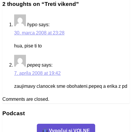
2 thoughts on “
Treti vikend
”
článku
hypo
says:
30. marca 2008 at 23:28
hua, pise ti to
pepeq
says:
7. apríla 2008 at 19:42
zaujimavy clanocek sme obohateni.pepeq a erika z pd
Comments are closed.
Podcast
Vypočuj si VOLNE