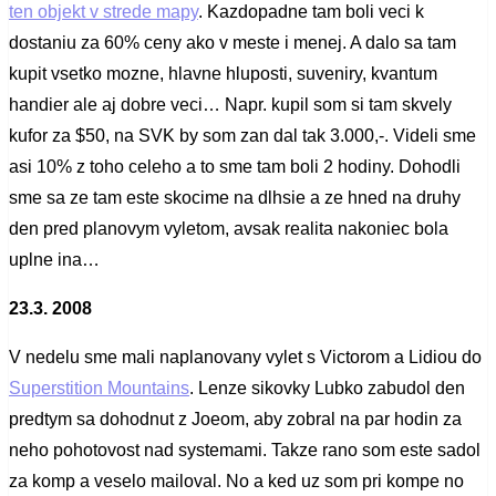
ten objekt v strede mapy
. Kazdopadne tam boli veci k
dostaniu za 60% ceny ako v meste i menej. A dalo sa tam
kupit vsetko mozne, hlavne hluposti, suveniry, kvantum
handier ale aj dobre veci… Napr. kupil som si tam skvely
kufor za $50, na SVK by som zan dal tak 3.000,-. Videli sme
asi 10% z toho celeho a to sme tam boli 2 hodiny. Dohodli
sme sa ze tam este skocime na dlhsie a ze hned na druhy
den pred planovym vyletom, avsak realita nakoniec bola
uplne ina…
23.3. 2008
V nedelu sme mali naplanovany vylet s Victorom a Lidiou do
Superstition Mountains
. Lenze sikovky Lubko zabudol den
predtym sa dohodnut z Joeom, aby zobral na par hodin za
neho pohotovost nad systemami. Takze rano som este sadol
za komp a veselo mailoval. No a ked uz som pri kompe no