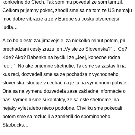
konkretne do Ciech. Tak som mu povedal ze som tam zil.
Celkom prijemny pokec, zhodli sme sa na tom ze US nemaju
moc dobre vibracie a ze v Europe su trosku otvorenejsi
ludia…
A co bolo este zaujimavejsie, za niekolko minut potom, pri
prechadzani cesty zrazu len „Vy ste zo Slovenska?“… Co?
Kde? Ako? Babenka na bycikli ze „Jeej, konecne rodna
rec…“. No ake prijemne stretnutie. Tak sme sa zastavili na
kus reci, dozvedeli sme sa ze pochadza z vychodneho
slovenska, studuje v cechach a je tu na vymennom pobyte…
Ona sa na vymenu dozvedela zase zakladne informacie o
nas. Vymenili sme si kontakty, ze sa este stretneme, na
nejaky vylet alebo nieco podobne. Chvilku sme pokecali,
potom sme sa rozlucili a zamierili do spominaneho
Starbucks…