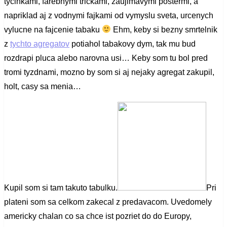
tycinkami, farebnymi trickami, zaujimavymi postermi, a
napriklad aj z vodnymi fajkami od vymyslu sveta, urcenych
vylucne na fajcenie tabaku
Ehm, keby si bezny smrtelnik
z
tychto agregatov
potiahol tabakovy dym, tak mu bud
rozdrapi pluca alebo narovna usi… Keby som tu bol pred
tromi tyzdnami, mozno by som si aj nejaky agregat zakupil,
holt, casy sa menia…
Kupil som si tam takuto tabulku.
Pri
plateni som sa celkom zakecal z predavacom. Uvedomely
americky chalan co sa chce ist pozriet do do Europy,