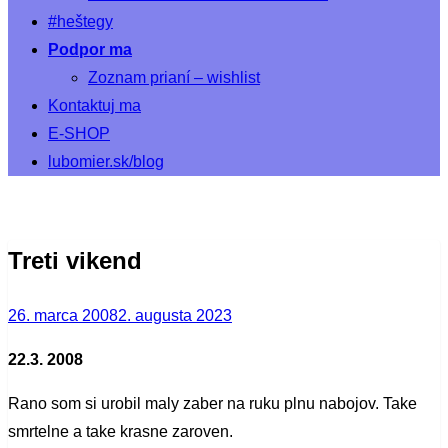
#heštegy
Podpor ma
Zoznam prianí – wishlist
Kontaktuj ma
E-SHOP
lubomier.sk/blog
Treti vikend
Posted
26. marca 2008
2. augusta 2023
on
22.3. 2008
Rano som si urobil maly zaber na ruku plnu nabojov. Take
smrtelne a take krasne zaroven.