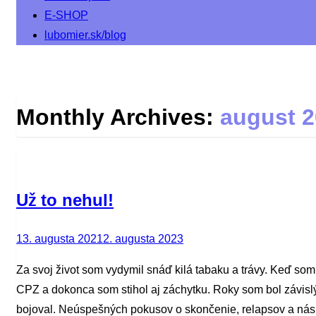
E-SHOP
lubomier.sk/blog
Monthly Archives:
august 
Už to nehul!
Posted
13. augusta 2021
2. augusta 2023
on
Za svoj život som vydymil snáď kilá tabaku a trávy. Keď som
CPZ a dokonca som stihol aj záchytku. Roky som bol závisl
bojoval. Neúspešných pokusov o skončenie, relapsov a násle