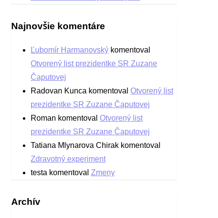
Najnovšie komentáre
Ľubomír Harmanovský
komentoval
Otvorený list prezidentke SR Zuzane
Čaputovej
Radovan Kunca
komentoval
Otvorený list
prezidentke SR Zuzane Čaputovej
Roman
komentoval
Otvorený list
prezidentke SR Zuzane Čaputovej
Tatiana Mlynarova Chirak
komentoval
Zdravotný experiment
testa
komentoval
Zmeny
Archív