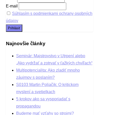
E-mail
Súhlasím s podmienkami ochrany osobných
údajov
Najnovšie články
Seminár: Majstrovstvo v Utrpení alebo
„Ako vydržať a zotrvať v ťažkých chvíľach“
Multipotencialita: Ako zladiť mnoho
záujmov s poslaním?
S0103 Martin Poliačik: O kritickom
myslení a svetielkach
5 krokov ako sa vysporiadať s
propagandou
Budeme mať vzťahy so strojmi?