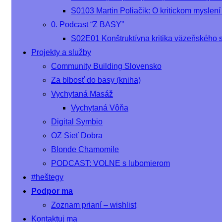
S0103 Martin Poliačik: O kritickom myslení
0. Podcast “Z BASY”
S02E01 Konštruktívna kritika väzeňského 
Projekty a služby
Community Building Slovensko
Za blbosť do basy (kniha)
Vychytaná Masáž
Vychytaná Vôňa
Digital Symbio
OZ Sieť Dobra
Blonde Chamomile
PODCAST: VOLNE s lubomierom
#heštegy
Podpor ma
Zoznam prianí – wishlist
Kontaktuj ma