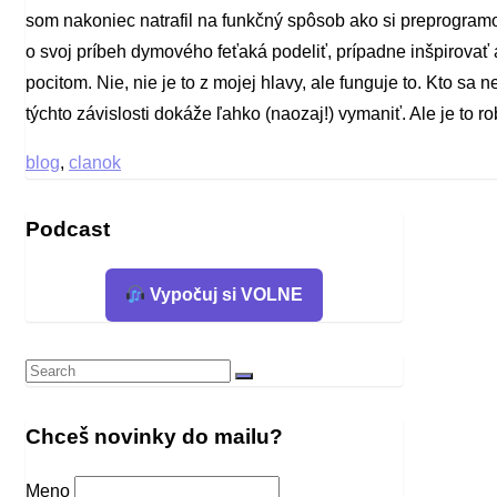
som nakoniec natrafil na funkčný spôsob ako si preprogram
o svoj príbeh dymového feťaká podeliť, prípadne inšpirovať
pocitom. Nie, nie je to z mojej hlavy, ale funguje to. Kto sa ne
týchto závislosti dokáže ľahko (naozaj!) vymaniť. Ale je to r
blog
,
clanok
Podcast
Vypočuj si VOLNE
Search
Search
for:
Chceš novinky do mailu?
Meno