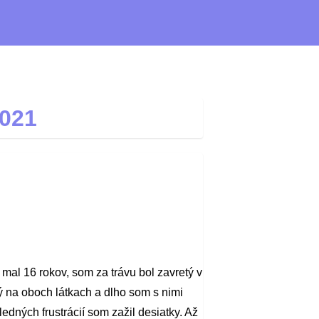
2021
 mal 16 rokov, som za trávu bol zavretý v
ý na oboch látkach a dlho som s nimi
dných frustrácií som zažil desiatky. Až