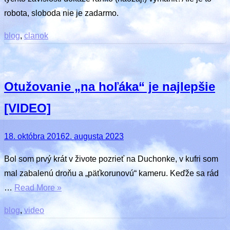
robota, sloboda nie je zadarmo.
blog
,
clanok
Otužovanie „na hoľáka“ je najlepšie
[VIDEO]
Posted
18. októbra 2016
2. augusta 2023
on
Bol som prvý krát v živote pozrieť na Duchonke, v kufri som
mal zabalenú droňu a „päťkorunovú“ kameru. Keďže sa rád
…
Read More »
blog
,
video