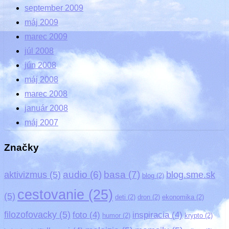
september 2009
máj 2009
marec 2009
júl 2008
jún 2008
máj 2008
marec 2008
január 2008
máj 2007
Značky
basa
(7)
audio
(6)
aktivizmus
(5)
blog.sme.sk
blog
(2)
cestovanie
(25)
(5)
deti
(2)
dron
(2)
ekonomika
(2)
filozofovacky
(5)
foto
(4)
inspiracia
(4)
humor
(2)
krypto
(2)