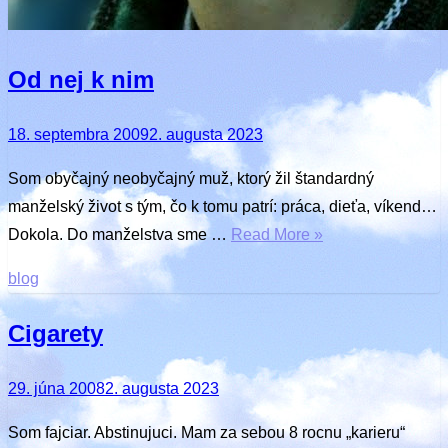
Od nej k nim
Posted
18. septembra 2009
2. augusta 2023
on
Som obyčajný neobyčajný muž, ktorý žil štandardný
manželský život s tým, čo k tomu patrí: práca, dieťa, víkend…
Dokola. Do manželstva sme …
Read More »
blog
Cigarety
Posted
29. júna 2008
2. augusta 2023
on
Som fajciar. Abstinujuci. Mam za sebou 8 rocnu „karieru“