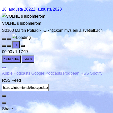
Posted
18. augusta 2022
2. augusta 2023
on
VOLNE s lubomierom
S0103 Martin Poliačik: O kritickom myslení a svetielkach
Play
Pause
1x
Episode
Episode
00:00
/
1:17:17
Subscribe
Share
Apple Podcasts
Google Podcasts
Podbean
RSS
Spotify
RSS Feed
Share