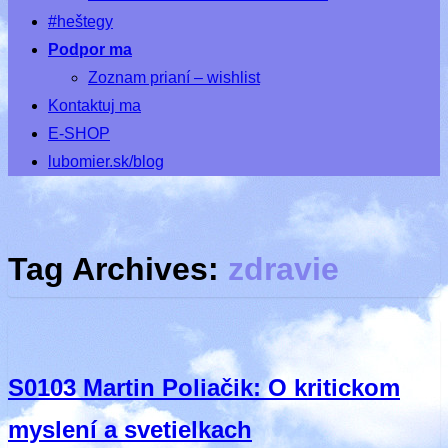
#heštegy
Podpor ma
Zoznam prianí – wishlist
Kontaktuj ma
E-SHOP
lubomier.sk/blog
Tag Archives:
zdravie
S0103 Martin Poliačik: O kritickom
myslení a svetielkach