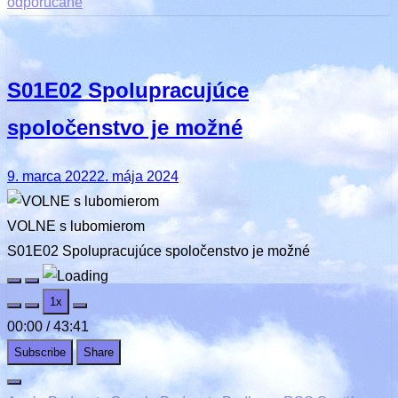
odporúčané
S01E02 Spolupracujúce
spoločenstvo je možné
Posted
9. marca 2022
2. mája 2024
on
VOLNE s lubomierom
S01E02 Spolupracujúce spoločenstvo je možné
Play
Pause
1x
Episode
Episode
00:00
/
43:41
Subscribe
Share