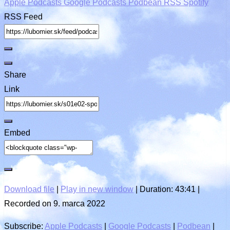
Apple Podcasts
Google Podcasts
Podbean
RSS
Spotify
RSS Feed
Share
Link
Embed
Download file
|
Play in new window
|
Duration: 43:41
|
Recorded on 9. marca 2022
Subscribe:
Apple Podcasts
|
Google Podcasts
|
Podbean
|