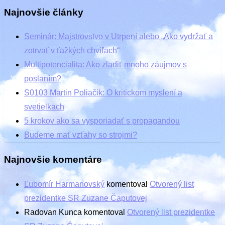
Najnovšie články
Seminár: Majstrovstvo v Utrpení alebo „Ako vydržať a
zotrvať v ťažkých chvíľach“
Multipotencialita: Ako zladiť mnoho záujmov s
poslaním?
S0103 Martin Poliačik: O kritickom myslení a
svetielkach
5 krokov ako sa vysporiadať s propagandou
Budeme mať vzťahy so strojmi?
Najnovšie komentáre
Ľubomír Harmanovský
komentoval
Otvorený list
prezidentke SR Zuzane Čaputovej
Radovan Kunca
komentoval
Otvorený list prezidentke