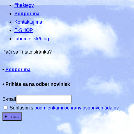
#heštegy
Podpor ma
Kontaktuj ma
E-SHOP
lubomier.sk/blog
Páči sa Ti táto stránka?
•
Podpor ma
•
Prihlás sa na odber noviniek
E-mail
Súhlasím s
podmienkami ochrany osobných údajov.