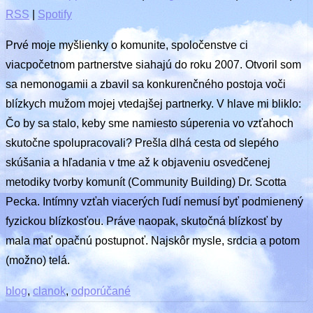
RSS
|
Spotify
Prvé moje myšlienky o komunite, spoločenstve ci
viacpočetnom partnerstve siahajú do roku 2007. Otvoril som
sa nemonogamii a zbavil sa konkurenčného postoja voči
blízkych mužom mojej vtedajšej partnerky. V hlave mi bliklo:
Čo by sa stalo, keby sme namiesto súperenia vo vzťahoch
skutočne spolupracovali? Prešla dlhá cesta od slepého
skúšania a hľadania v tme až k objaveniu osvedčenej
metodiky tvorby komunít (Community Building) Dr. Scotta
Pecka. Intímny vzťah viacerých ľudí nemusí byť podmienený
fyzickou blízkosťou. Práve naopak, skutočná blízkosť by
mala mať opačnú postupnoť. Najskôr mysle, srdcia a potom
(možno) telá.
blog
,
clanok
,
odporúčané