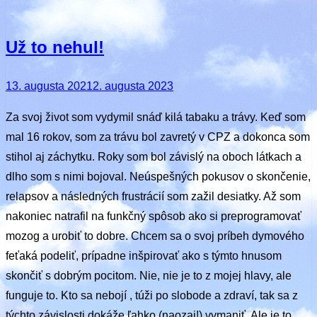
Už to nehul!
Posted
13. augusta 2021
2. augusta 2023
on
Za svoj život som vydymil snáď kilá tabaku a trávy. Keď som
mal 16 rokov, som za trávu bol zavretý v CPZ a dokonca som
stihol aj záchytku. Roky som bol závislý na oboch látkach a
dlho som s nimi bojoval. Neúspešných pokusov o skončenie,
relapsov a následných frustrácií som zažil desiatky. Až som
nakoniec natrafil na funkčný spôsob ako si preprogramovať
mozog a urobiť to dobre. Chcem sa o svoj príbeh dymového
feťaká podeliť, prípadne inšpirovať ako s týmto hnusom
skončiť s dobrým pocitom. Nie, nie je to z mojej hlavy, ale
funguje to. Kto sa nebojí , túži po slobode a zdraví, tak sa z
týchto závislosti dokáže ľahko (naozaj!) vymaniť. Ale je to