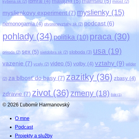
malajzia
(5)
mamsilu
(5)
lbmrai
(4)
kyberia.sk
(2)
milost
(2)
myslienky
(15)
myslienkovy experiment
(7)
podcast
(6)
nemonogamia
(4)
otvorenevztahy.sk
(2)
pohlady
(34)
praca
(30)
politika
(10)
usa
(19)
sex
(5)
sloboda
(3)
priroda
(2)
sietdobra.sk
(2)
vztahy
(9)
vazenie
(7)
video
(5)
volby
(4)
vcely
(2)
wilder
zazitky
(36)
za blbosť do basy
(7)
zbasy
(4)
(2)
zivot
(36)
zmeny
(18)
zdravie
(7)
štát
(1)
© 2026 Ľubomír Harmanovský
O mne
Podcast
Projekty a služby