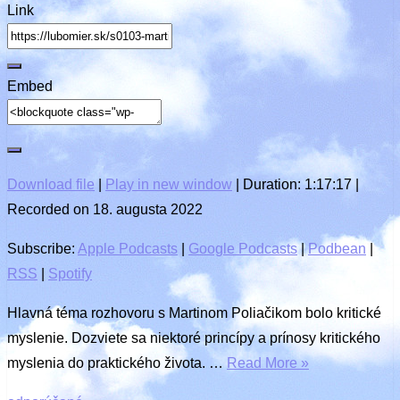
Link
Embed
Download file
|
Play in new window
|
Duration: 1:17:17
|
Recorded on 18. augusta 2022
Subscribe:
Apple Podcasts
|
Google Podcasts
|
Podbean
|
RSS
|
Spotify
Hlavná téma rozhovoru s Martinom Poliačikom bolo kritické
myslenie. Dozviete sa niektoré princípy a prínosy kritického
myslenia do praktického života. …
Read More »