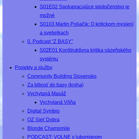
S01E02 Spolupracujúce spoločenstvo je
možné
S0103 Martin Poliačik: O kritickom myslení
a svetielkach
0. Podcast “Z BASY”
S02E01 Konštruktívna kritika väzeňského
systému
Projekty a služby
Community Building Slovensko
Za blbosť do basy (kniha)
Vychytaná Masáž
Vychytaná Vôňa
Digital Symbio
OZ Sieť Dobra
Blonde Chamomile
PODCAST: VOLNE s lubomierom