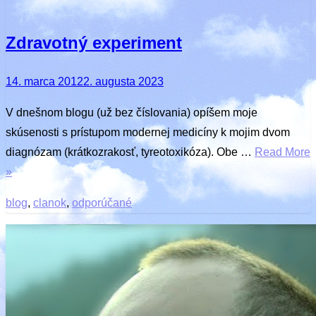
Zdravotný experiment
Posted
14. marca 2012
2. augusta 2023
on
V dnešnom blogu (už bez číslovania) opíšem moje
skúsenosti s prístupom modernej medicíny k mojim dvom
diagnózam (krátkozrakosť, tyreotoxikóza). Obe …
Read More
»
blog
,
clanok
,
odporúčané