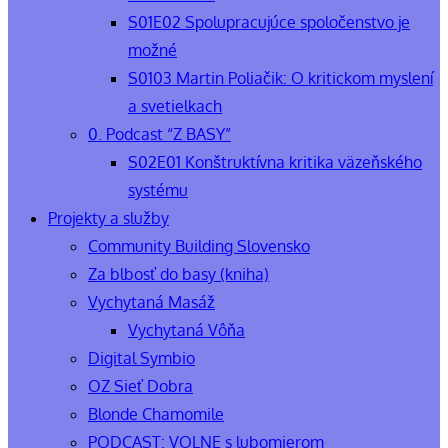
S01E02 Spolupracujúce spoločenstvo je
možné
S0103 Martin Poliačik: O kritickom myslení
a svetielkach
0. Podcast “Z BASY”
S02E01 Konštruktívna kritika väzeňského
systému
Projekty a služby
Community Building Slovensko
Za blbosť do basy (kniha)
Vychytaná Masáž
Vychytaná Vôňa
Digital Symbio
OZ Sieť Dobra
Blonde Chamomile
PODCAST: VOLNE s lubomierom