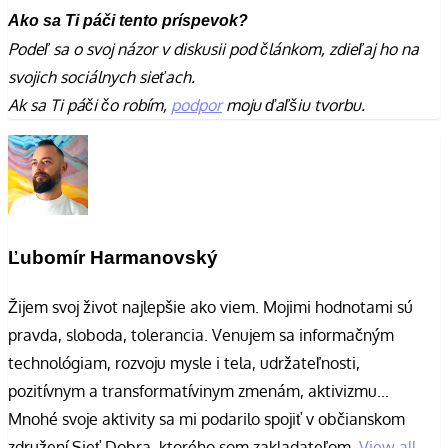
Ako sa Ti páči tento príspevok?
Podeľ sa o svoj názor v diskusii pod článkom, zdieľaj ho na
svojich sociálnych sieťach.
Ak sa Ti páči čo robím,
podpor
moju ďaľšiu tvorbu.
Ľubomír Harmanovský
Žijem svoj život najlepšie ako viem. Mojimi hodnotami sú
pravda, sloboda, tolerancia. Venujem sa informačným
technológiam, rozvoju mysle i tela, udržateľnosti,
pozitívnym a transformatívinym zmenám, aktivizmu...
Mnohé svoje aktivity sa mi podarilo spojiť v občianskom
združení Sieť Dobra, ktorého som zakladateľom.
View all