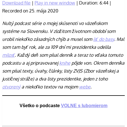
Download file
|
Play in new window
|
Duration: 6:44
|
Recorded on 25. mája 2020
Nultý podcast série o mojej skúsenoti vo väzeňskom
systéme na Slovensku. V zložitom životnom období som
urobil niekoľko zásadných chýb a musel som
ísť do basy
. Mal
som tam byť rok, ale za 109 dní mi prezidentka udelila
milosť
. Každý deň som písal denník a teraz to vďaka tomuto
podcastu a aj pripravovanej
knihe
pôjde von. Okrem denníka
som písal texty, úvahy, články, listy ZVJS (Zbor väzeňskej a
justičnej stráže) a dva listy prezidentke, jeden z toho
otvorený
a niekoľko textov na mojom
webe
.
Všetko o podcaste
VOLNE s lubomierom