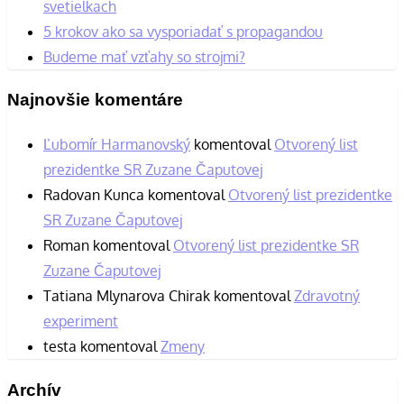
svetielkach
5 krokov ako sa vysporiadať s propagandou
Budeme mať vzťahy so strojmi?
Najnovšie komentáre
Ľubomír Harmanovský
komentoval
Otvorený list
prezidentke SR Zuzane Čaputovej
Radovan Kunca
komentoval
Otvorený list prezidentke
SR Zuzane Čaputovej
Roman
komentoval
Otvorený list prezidentke SR
Zuzane Čaputovej
Tatiana Mlynarova Chirak
komentoval
Zdravotný
experiment
testa
komentoval
Zmeny
Archív