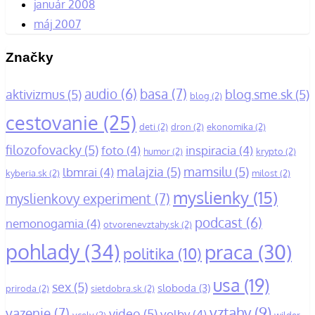
január 2008
máj 2007
Značky
basa
(7)
audio
(6)
aktivizmus
(5)
blog.sme.sk
(5)
blog
(2)
cestovanie
(25)
deti
(2)
dron
(2)
ekonomika
(2)
filozofovacky
(5)
foto
(4)
inspiracia
(4)
humor
(2)
krypto
(2)
malajzia
(5)
mamsilu
(5)
lbmrai
(4)
kyberia.sk
(2)
milost
(2)
myslienky
(15)
myslienkovy experiment
(7)
podcast
(6)
nemonogamia
(4)
otvorenevztahy.sk
(2)
pohlady
(34)
praca
(30)
politika
(10)
usa
(19)
sex
(5)
sloboda
(3)
priroda
(2)
sietdobra.sk
(2)
vztahy
(9)
vazenie
(7)
video
(5)
volby
(4)
vcely
(2)
wilder