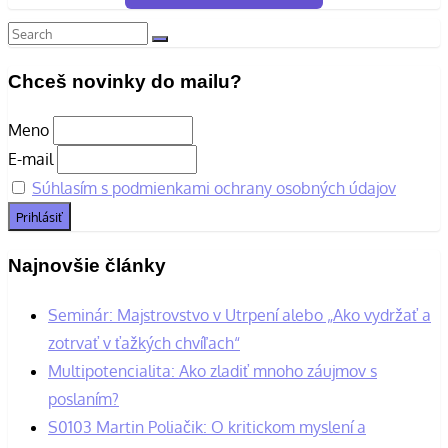
Search
Search
for:
Chceš novinky do mailu?
Meno
E-mail
Súhlasím s podmienkami ochrany osobných údajov
Najnovšie články
Seminár: Majstrovstvo v Utrpení alebo „Ako vydržať a
zotrvať v ťažkých chvíľach“
Multipotencialita: Ako zladiť mnoho záujmov s
poslaním?
S0103 Martin Poliačik: O kritickom myslení a