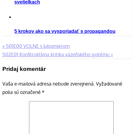
svetielkach
5 krokov ako sa vysporiadať s propagandou
«
S01E00 VOLNE s lubomierom
Navigácia
S02E01 Konštruktívna kritika väzeňského systému
»
v
Pridaj komentár
článku
Vaša e-mailová adresa nebude zverejnená.
Vyžadované
polia sú označené
*