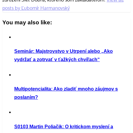
posts by Ľubomír Harmanovský
You may also like:
Seminár: Majstrovstvo v Utrpení alebo „Ako
vydržať a zotrvať v ťažkých chvíľach“
Multipotencialita: Ako zladiť mnoho záujmov s
poslaním?
S0103 Martin Poliačik: O kritickom myslení a