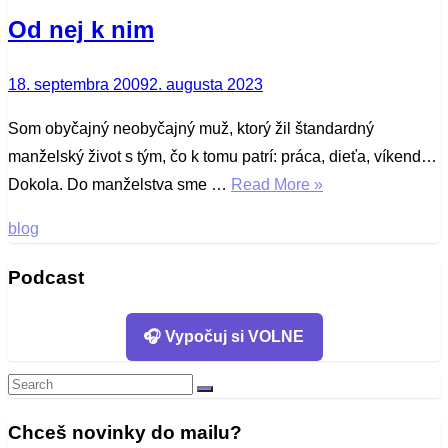
Od nej k nim
Posted
18. septembra 2009
2. augusta 2023
on
Som obyčajný neobyčajný muž, ktorý žil štandardný
manželský život s tým, čo k tomu patrí: práca, dieťa, víkend…
Dokola. Do manželstva sme …
Read More »
blog
Podcast
🎧 Vypočuj si VOLNE
Search
Search
for:
Chceš novinky do mailu?