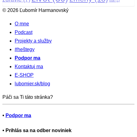
štát
(1)
© 2026 Ľubomír Harmanovský
O mne
Podcast
Projekty a služby
#heštegy
Podpor ma
Kontaktuj ma
E-SHOP
lubomier.sk/blog
Páči sa Ti táto stránka?
•
Podpor ma
•
Prihlás sa na odber noviniek