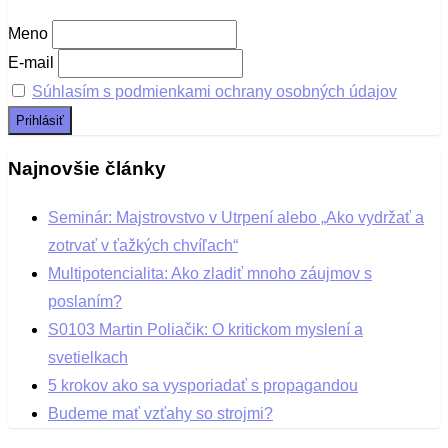
Meno
E-mail
Súhlasím s podmienkami ochrany osobných údajov
Najnovšie články
Seminár: Majstrovstvo v Utrpení alebo „Ako vydržať a
zotrvať v ťažkých chvíľach“
Multipotencialita: Ako zladiť mnoho záujmov s
poslaním?
S0103 Martin Poliačik: O kritickom myslení a
svetielkach
5 krokov ako sa vysporiadať s propagandou
Budeme mať vzťahy so strojmi?