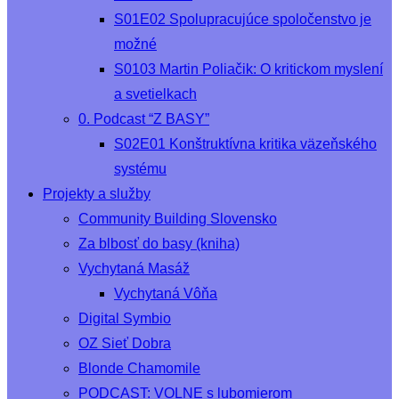
S01E02 Spolupracujúce spoločenstvo je
možné
S0103 Martin Poliačik: O kritickom myslení
a svetielkach
0. Podcast “Z BASY”
S02E01 Konštruktívna kritika väzeňského
systému
Projekty a služby
Community Building Slovensko
Za blbosť do basy (kniha)
Vychytaná Masáž
Vychytaná Vôňa
Digital Symbio
OZ Sieť Dobra
Blonde Chamomile
PODCAST: VOLNE s lubomierom