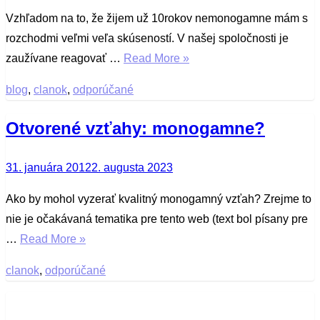
on
Vzhľadom na to, že žijem už 10rokov nemonogamne mám s
rozchodmi veľmi veľa skúseností. V našej spoločnosti je
zaužívane reagovať …
Read More »
blog
,
clanok
,
odporúčané
Otvorené vzťahy: monogamne?
Posted
31. januára 2012
2. augusta 2023
on
Ako by mohol vyzerať kvalitný monogamný vzťah? Zrejme to
nie je očakávaná tematika pre tento web (text bol písany pre
…
Read More »
clanok
,
odporúčané