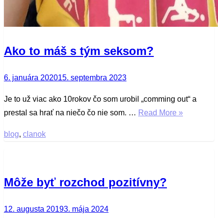
Ako to máš s tým seksom?
Posted
6. januára 2020
15. septembra 2023
on
Je to už viac ako 10rokov čo som urobil „comming out“ a
prestal sa hrať na niečo čo nie som. …
Read More »
blog
,
clanok
Môže byť rozchod pozitívny?
Posted
12. augusta 2019
3. mája 2024