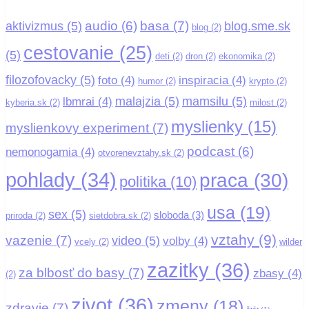
basa
(7)
audio
(6)
aktivizmus
(5)
blog.sme.sk
blog
(2)
cestovanie
(25)
(5)
deti
(2)
dron
(2)
ekonomika
(2)
filozofovacky
(5)
foto
(4)
inspiracia
(4)
humor
(2)
krypto
(2)
malajzia
(5)
mamsilu
(5)
lbmrai
(4)
kyberia.sk
(2)
milost
(2)
myslienky
(15)
myslienkovy experiment
(7)
podcast
(6)
nemonogamia
(4)
otvorenevztahy.sk
(2)
pohlady
(34)
praca
(30)
politika
(10)
usa
(19)
sex
(5)
sloboda
(3)
priroda
(2)
sietdobra.sk
(2)
vztahy
(9)
vazenie
(7)
video
(5)
volby
(4)
vcely
(2)
wilder
zazitky
(36)
za blbosť do basy
(7)
zbasy
(4)
(2)
zivot
(36)
zmeny
(18)
zdravie
(7)