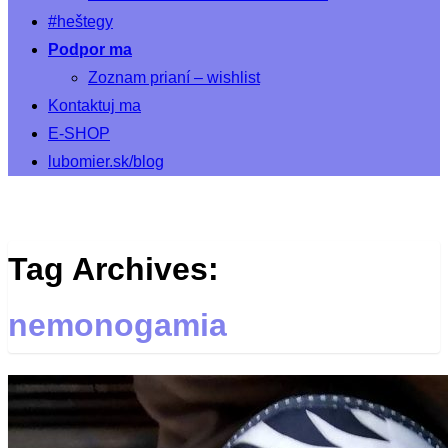
#heštegy
Podpor ma
Zoznam prianí – wishlist
Kontaktuj ma
E-SHOP
lubomier.sk/blog
Tag Archives:
nemonogamia