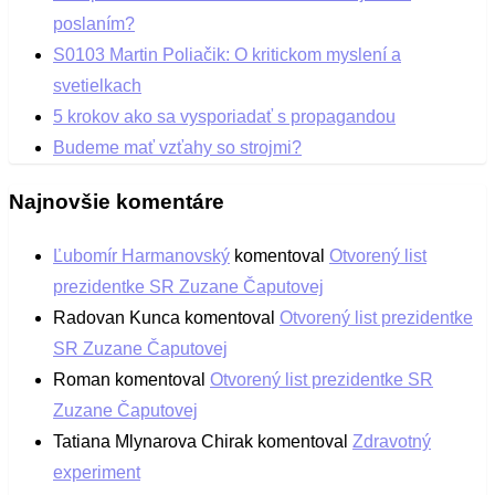
poslaním?
S0103 Martin Poliačik: O kritickom myslení a
svetielkach
5 krokov ako sa vysporiadať s propagandou
Budeme mať vzťahy so strojmi?
Najnovšie komentáre
Ľubomír Harmanovský
komentoval
Otvorený list
prezidentke SR Zuzane Čaputovej
Radovan Kunca
komentoval
Otvorený list prezidentke
SR Zuzane Čaputovej
Roman
komentoval
Otvorený list prezidentke SR
Zuzane Čaputovej
Tatiana Mlynarova Chirak
komentoval
Zdravotný
experiment