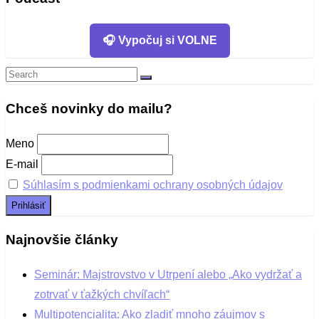
🎧 Vypočuj si VOLNE
Search
Search
for:
Chceš novinky do mailu?
Meno
E-mail
Súhlasím s podmienkami ochrany osobných údajov
Najnovšie články
Seminár: Majstrovstvo v Utrpení alebo „Ako vydržať a
zotrvať v ťažkých chvíľach“
Multipotencialita: Ako zladiť mnoho záujmov s