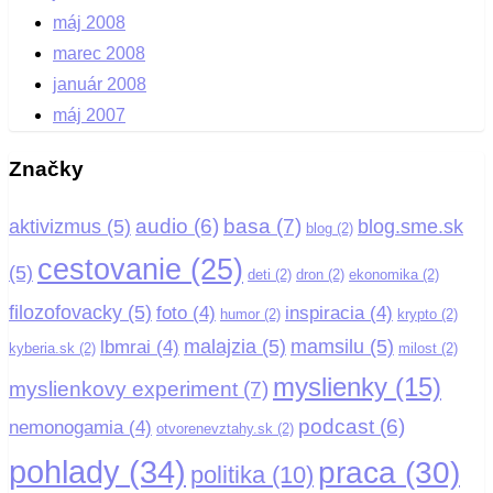
máj 2008
marec 2008
január 2008
máj 2007
Značky
basa
(7)
audio
(6)
aktivizmus
(5)
blog.sme.sk
blog
(2)
cestovanie
(25)
(5)
deti
(2)
dron
(2)
ekonomika
(2)
filozofovacky
(5)
foto
(4)
inspiracia
(4)
humor
(2)
krypto
(2)
malajzia
(5)
mamsilu
(5)
lbmrai
(4)
kyberia.sk
(2)
milost
(2)
myslienky
(15)
myslienkovy experiment
(7)
podcast
(6)
nemonogamia
(4)
otvorenevztahy.sk
(2)
pohlady
(34)
praca
(30)
politika
(10)