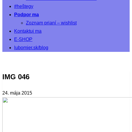
#heštegy
Podpor ma
Zoznam prianí – wishlist
Kontaktuj ma
E-SHOP
lubomier.sk/blog
IMG 046
24. mája 2015