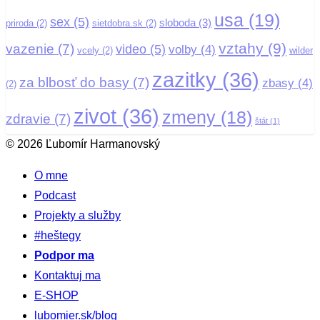
usa
(19)
sex
(5)
sloboda
(3)
priroda
(2)
sietdobra.sk
(2)
vztahy
(9)
vazenie
(7)
video
(5)
volby
(4)
vcely
(2)
wilder
zazitky
(36)
za blbosť do basy
(7)
zbasy
(4)
(2)
zivot
(36)
zmeny
(18)
zdravie
(7)
štát
(1)
© 2026 Ľubomír Harmanovský
O mne
Podcast
Projekty a služby
#heštegy
Podpor ma
Kontaktuj ma
E-SHOP
lubomier.sk/blog