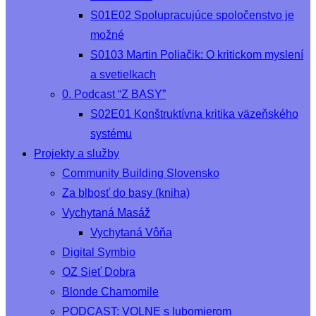
S01E02 Spolupracujúce spoločenstvo je
možné
S0103 Martin Poliačik: O kritickom myslení
a svetielkach
0. Podcast “Z BASY”
S02E01 Konštruktívna kritika väzeňského
systému
Projekty a služby
Community Building Slovensko
Za blbosť do basy (kniha)
Vychytaná Masáž
Vychytaná Vôňa
Digital Symbio
OZ Sieť Dobra
Blonde Chamomile
PODCAST: VOLNE s lubomierom