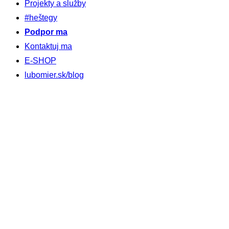
Projekty a služby
#heštegy
Podpor ma
Kontaktuj ma
E-SHOP
lubomier.sk/blog