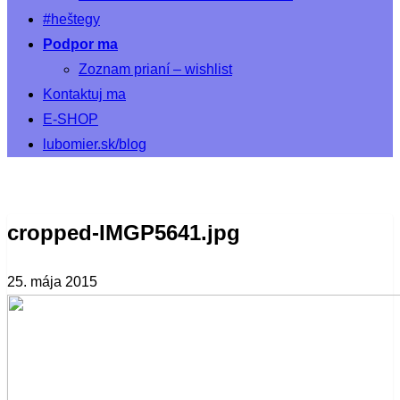
#heštegy
Podpor ma
Zoznam prianí – wishlist
Kontaktuj ma
E-SHOP
lubomier.sk/blog
cropped-IMGP5641.jpg
25. mája 2015