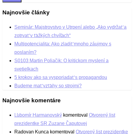
Najnovšie články
Seminár: Majstrovstvo v Utrpení alebo „Ako vydržať a
zotrvať v ťažkých chvíľach“
Multipotencialita: Ako zladiť mnoho záujmov s
poslaním?
S0103 Martin Poliačik: O kritickom myslení a
svetielkach
5 krokov ako sa vysporiadať s propagandou
Budeme mať vzťahy so strojmi?
Najnovšie komentáre
Ľubomír Harmanovský
komentoval
Otvorený list
prezidentke SR Zuzane Čaputovej
Radovan Kunca
komentoval
Otvorený list prezidentke