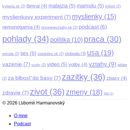
malajzia
(5)
mamsilu
(5)
lbmrai
(4)
kyberia.sk
(2)
milost
(2)
myslienky
(15)
myslienkovy experiment
(7)
podcast
(6)
nemonogamia
(4)
otvorenevztahy.sk
(2)
pohlady
(34)
praca
(30)
politika
(10)
usa
(19)
sex
(5)
sloboda
(3)
priroda
(2)
sietdobra.sk
(2)
vztahy
(9)
vazenie
(7)
video
(5)
volby
(4)
vcely
(2)
wilder
zazitky
(36)
za blbosť do basy
(7)
zbasy
(4)
(2)
zivot
(36)
zmeny
(18)
zdravie
(7)
štát
(1)
© 2026 Ľubomír Harmanovský
O mne
Podcast