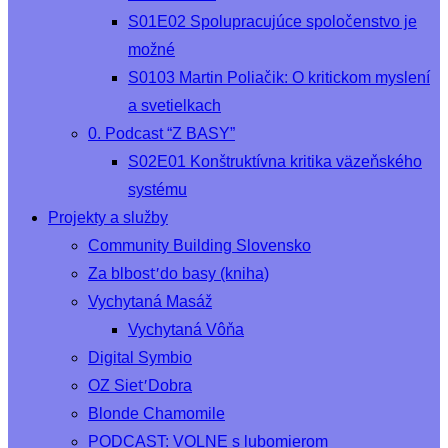
S01E02 Spolupracujúce spoločenstvo je
možné
S0103 Martin Poliačik: O kritickom myslení
a svetielkach
0. Podcast “Z BASY”
S02E01 Konštruktívna kritika väzeňského
systému
Projekty a služby
Community Building Slovensko
Za blbosť do basy (kniha)
Vychytaná Masáž
Vychytaná Vôňa
Digital Symbio
OZ Sieť Dobra
Blonde Chamomile
PODCAST: VOLNE s lubomierom