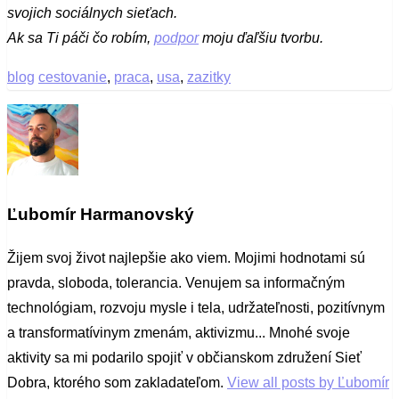
svojich sociálnych sieťach.
Ak sa Ti páči čo robím,
podpor
moju ďaľšiu tvorbu.
blog
cestovanie
,
praca
,
usa
,
zazitky
Ľubomír Harmanovský
Žijem svoj život najlepšie ako viem. Mojimi hodnotami sú
pravda, sloboda, tolerancia. Venujem sa informačným
technológiam, rozvoju mysle i tela, udržateľnosti, pozitívnym
a transformatívinym zmenám, aktivizmu... Mnohé svoje
aktivity sa mi podarilo spojiť v občianskom združení Sieť
Dobra, ktorého som zakladateľom.
View all posts by Ľubomír