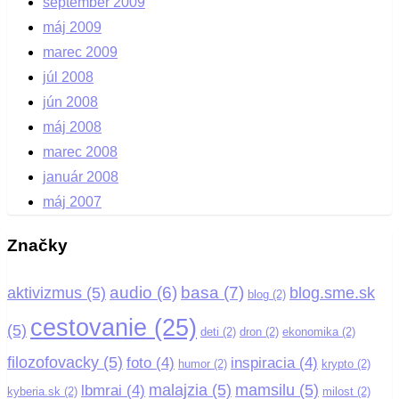
september 2009
máj 2009
marec 2009
júl 2008
jún 2008
máj 2008
marec 2008
január 2008
máj 2007
Značky
basa
(7)
audio
(6)
aktivizmus
(5)
blog.sme.sk
blog
(2)
cestovanie
(25)
(5)
deti
(2)
dron
(2)
ekonomika
(2)
filozofovacky
(5)
foto
(4)
inspiracia
(4)
humor
(2)
krypto
(2)
malajzia
(5)
mamsilu
(5)
lbmrai
(4)
kyberia.sk
(2)
milost
(2)