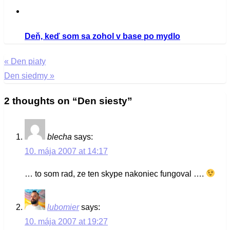
Deň, keď som sa zohol v base po mydlo
«
Den piaty
Navigácia
Den siedmy
»
v
2 thoughts on “
Den siesty
”
článku
blecha
says:
10. mája 2007 at 14:17
… to som rad, ze ten skype nakoniec fungoval ….
lubomier
says:
10. mája 2007 at 19:27