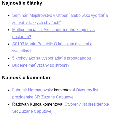
Najnovšie články
Seminár: Majstrovstvo v Utrpení alebo „Ako vydržať a
zotrvať v ťažkých chvíľach“
Multipotencialita: Ako zladiť mnoho záujmov s
poslaním?
S0103 Martin Poliačik: O kritickom myslení a
svetielkach
5 krokov ako sa vysporiadať s propagandou
Budeme mať vzťahy so strojmi?
Najnovšie komentáre
Ľubomír Harmanovský
komentoval
Otvorený list
prezidentke SR Zuzane Čaputovej
Radovan Kunca
komentoval
Otvorený list prezidentke
SR Zuzane Čaputovej