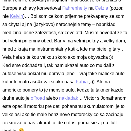
Europe a zhlavy konvertoval
Fahrenheity
na
Celzia
(pozor,
nie
Kelvin
)… Bol som celkom prijemne prekvapeny ze som
sa chytal aj na (jazykovo) narocnejsie temy – napriklad
medicina, ocne zalezitosti, srdcove atd. Musim povedat ze to
bol velmi prijemny obed. Barry ma velmi pekny a velky dom,
hned z kraja ma instrumentalny kutik, kde ma bicie, gitary…
Vela hala s telkou velkou skoro ako moja obyvacka :))
Ked sme odchadzali, tak nam ukazal auto co mu dali z
autoservisu pokial mu opravia jeho – vraj take malicke auto –
kufor to malo asi 4x vacsi ako nasa
Fabia
;-)). Ale na
americke pomery to je mensie auto, kedze tu takmer kazde
druhe auto je
offroad
alebo
nakladak
… Victor s Jonathanom
este opacili motorku pre deti pohananu akumulatorom, je to
velke asi ako tie male benzinove motorecky co sa zacinaju
rozsirovat u nas, akurat to ide o dost pomalsie aj na ‚full
throttle‘