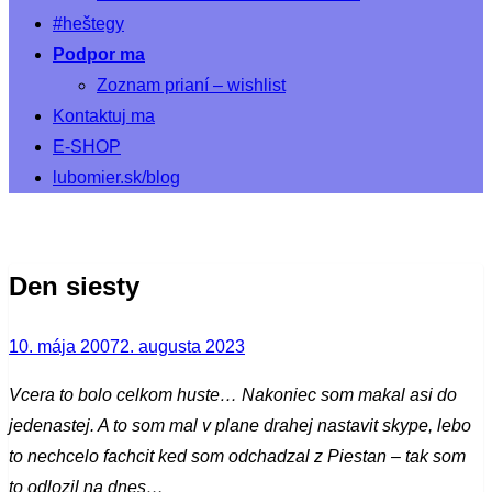
#heštegy
Podpor ma
Zoznam prianí – wishlist
Kontaktuj ma
E-SHOP
lubomier.sk/blog
Den siesty
Posted
10. mája 2007
2. augusta 2023
on
Vcera to bolo celkom huste… Nakoniec som makal asi do
jedenastej. A to som mal v plane drahej nastavit skype, lebo
to nechcelo fachcit ked som odchadzal z Piestan – tak som
to odlozil na dnes…