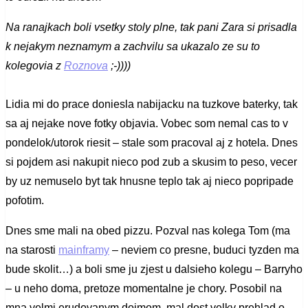
Na ranajkach boli vsetky stoly plne, tak pani Zara si prisadla
k nejakym neznamym a zachvilu sa ukazalo ze su to
kolegovia z
Roznova
;-))))
Lidia mi do prace doniesla nabijacku na tuzkove baterky, tak
sa aj nejake nove fotky objavia. Vobec som nemal cas to v
pondelok/utorok riesit – stale som pracoval aj z hotela. Dnes
si pojdem asi nakupit nieco pod zub a skusim to peso, vecer
by uz nemuselo byt tak hnusne teplo tak aj nieco popripade
pofotim.
Dnes sme mali na obed pizzu. Pozval nas kolega Tom (ma
na starosti
mainframy
– neviem co presne, buduci tyzden ma
bude skolit…) a boli sme ju zjest u dalsieho kolegu – Barryho
– u neho doma, pretoze momentalne je chory. Posobil na
mna velmi erudovanym dojmom, mal dost velky prehlad o