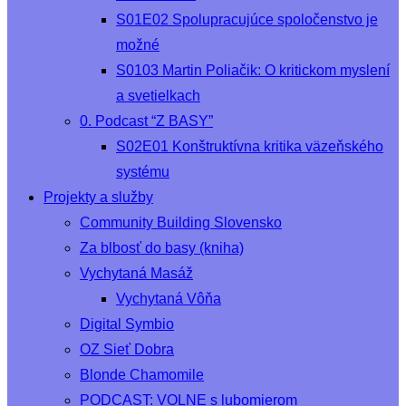
S01E02 Spolupracujúce spoločenstvo je
možné
S0103 Martin Poliačik: O kritickom myslení
a svetielkach
0. Podcast “Z BASY”
S02E01 Konštruktívna kritika väzeňského
systému
Projekty a služby
Community Building Slovensko
Za blbosť do basy (kniha)
Vychytaná Masáž
Vychytaná Vôňa
Digital Symbio
OZ Sieť Dobra
Blonde Chamomile
PODCAST: VOLNE s lubomierom