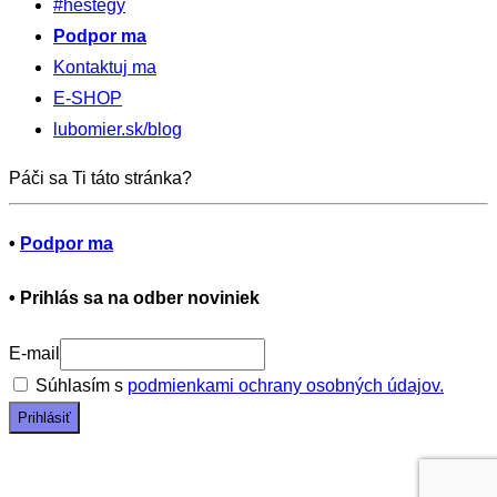
#heštegy
Podpor ma
Kontaktuj ma
E-SHOP
lubomier.sk/blog
Páči sa Ti táto stránka?
•
Podpor ma
•
Prihlás sa na odber noviniek
E-mail
Súhlasím s
podmienkami ochrany osobných údajov.