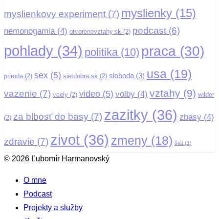
myslienky
(15)
myslienkovy experiment
(7)
podcast
(6)
nemonogamia
(4)
otvorenevztahy.sk
(2)
pohlady
(34)
praca
(30)
politika
(10)
usa
(19)
sex
(5)
sloboda
(3)
priroda
(2)
sietdobra.sk
(2)
vztahy
(9)
vazenie
(7)
video
(5)
volby
(4)
vcely
(2)
wilder
zazitky
(36)
za blbosť do basy
(7)
zbasy
(4)
(2)
zivot
(36)
zmeny
(18)
zdravie
(7)
štát
(1)
© 2026 Ľubomír Harmanovský
O mne
Podcast
Projekty a služby