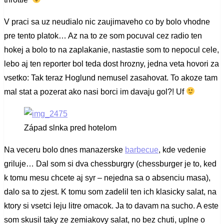
V praci sa uz neudialo nic zaujimaveho co by bolo vhodne
pre tento platok… Az na to ze som pocuval cez radio ten
hokej a bolo to na zaplakanie, nastastie som to nepocul cele,
lebo aj ten reporter bol teda dost hrozny, jedna veta hovori za
vsetko: Tak teraz Hoglund nemusel zasahovat. To akoze tam
mal stat a pozerat ako nasi borci im davaju gol?! Uf
Západ slnka pred hotelom
Na veceru bolo dnes manazerske
barbecue
, kde vedenie
griluje… Dal som si dva chessburgry (chessburger je to, ked
k tomu mesu chcete aj syr – nejedna sa o absenciu masa),
dalo sa to zjest. K tomu som zadelil ten ich klasicky salat, na
ktory si vsetci leju litre omacok. Ja to davam na sucho. A este
som skusil taky ze zemiakovy salat, no bez chuti, uplne o