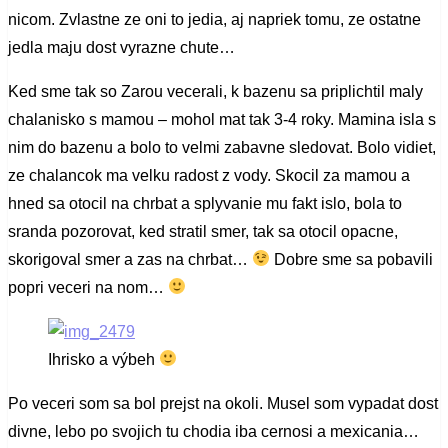
nicom. Zvlastne ze oni to jedia, aj napriek tomu, ze ostatne
jedla maju dost vyrazne chute…
Ked sme tak so Zarou vecerali, k bazenu sa priplichtil maly
chalanisko s mamou – mohol mat tak 3-4 roky. Mamina isla s
nim do bazenu a bolo to velmi zabavne sledovat. Bolo vidiet,
ze chalancok ma velku radost z vody. Skocil za mamou a
hned sa otocil na chrbat a splyvanie mu fakt islo, bola to
sranda pozorovat, ked stratil smer, tak sa otocil opacne,
skorigoval smer a zas na chrbat…
Dobre sme sa pobavili
popri veceri na nom…
Ihrisko a výbeh
Po veceri som sa bol prejst na okoli. Musel som vypadat dost
divne, lebo po svojich tu chodia iba cernosi a mexicania…