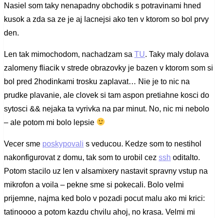
Nasiel som taky nenapadny obchodik s potravinami hned
kusok a zda sa ze je aj lacnejsi ako ten v ktorom so bol prvy
den.
Len tak mimochodom, nachadzam sa
TU
. Taky maly dolava
zalomeny fliacik v strede obrazovky je bazen v ktorom som si
bol pred 2hodinkami trosku zaplavat… Nie je to nic na
prudke plavanie, ale clovek si tam aspon pretiahne kosci do
sytosci && nejaka ta vyrivka na par minut. No, nic mi nebolo
– ale potom mi bolo lepsie
Vecer sme
poskypovali
s veducou. Kedze som to nestihol
nakonfigurovat z domu, tak som to urobil cez
ssh
oditalto.
Potom stacilo uz len v alsamixery nastavit spravny vstup na
mikrofon a voila – pekne sme si pokecali. Bolo velmi
prijemne, najma ked bolo v pozadi pocut malu ako mi krici:
tatinoooo a potom kazdu chvilu ahoj, no krasa. Velmi mi