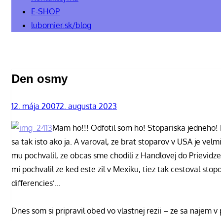
E-SHOP
lubomier.sk/blog
Den osmy
Posted
12. mája 2007
2. augusta 2023
on
Mam ho!!! Odfotil som ho! Stopariska jedneho! 
sa tak isto ako ja. A varoval, ze brat stoparov v USA je ve
mu pochvalil, ze obcas sme chodili z Handlovej do Prievidz
mi pochvalil ze ked este zil v Mexiku, tiez tak cestoval stopo
differencies’…
Dnes som si pripravil obed vo vlastnej rezii – ze sa najem 