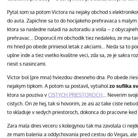
Pytal som sa potom Victora na nejaky obchod s elektroniko
do auta. Zapichne sa to do hocijakeho prehravaca s malym
ktora sa nasledne naladi na autoradiu a voila – z obycajne
prehravac… Doporucil mi obchodik tiez nedaleko, ze ma ta
mi hned po obede priniesol letak z akciami… Neda sa to p
uplne inde a tiez vsetko kvalitne veci, zda sa, ze je sakra roz
riesit s nasincami.
Victor bol (pre mna) hviezdou dnesneho dna. Po obede ries
nejakym tipkom. A potom sa postavil, vytiahol
zo suflika 
ktora sa pouziva v
CISTYCH PRIESTOROCH
… Neverim svoji
cistych. On ze hej, tak si hovorim, ze asi az take ciste ne
to skladuje v sedych priestoroch, dokonca do pracovne ked 
Zara mala dnes veceru s kolegynou tak ma zavolala ci nejd
ze mam balenia a oddychovania pred cestou do Vegas, ale 