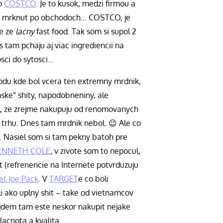
do
COSTCO
. Je to kusok, medzi firmou a
m mrknut po obchodoch… COSTCO, je
le ze
lacny
fast food. Tak som si supol 2
s tam pchaju aj viac ingrediencii na
osci do sytosci…
hodu kde bol vcera ten extremny mrdnik,
mske“ shity, napodobneniny, ale
al, ze zrejme nakupuju od renomovanych
a trhu. Dnes tam mrdnik nebol. 😉 Ale co
. Nasiel som si tam pekny batoh pre
ENNETH COLE
, v zivote som to nepocul,
t (refrenencie na Internete potvrduzuju
t Joe Pack
. V
TARGET
e co boli
i ako uplny shit – take od vietnamcov
pojdem tam este neskor nakupit nejake
 lacnota a kvalita…