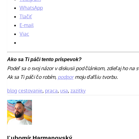
WhatsApp
Tlačiť
E-mail
Viac
Ako sa Ti páči tento príspevok?
Podeľ sa o svoj názor v diskusii pod článkom, zdieľaj ho na s
Ak sa Ti páči čo robím,
podpor
moju ďaľšiu tvorbu.
blog
cestovanie
,
praca
,
usa
,
zazitky
Ľubomír Harmanovský