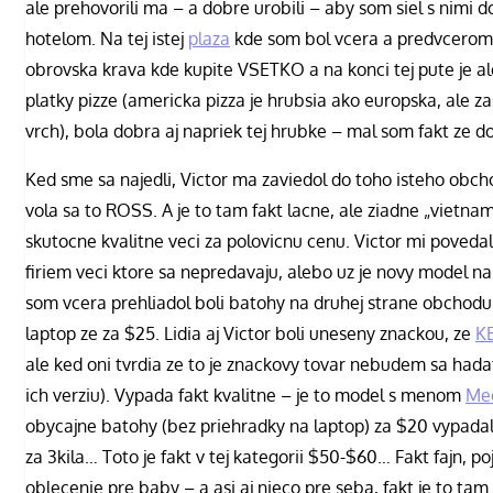
ale prehovorili ma – a dobre urobili – aby som siel s nimi 
hotelom. Na tej istej
plaza
kde som bol vcera a predvcero
obrovska krava kde kupite VSETKO a na konci tej pute je a
platky pizze (americka pizza je hrubsia ako europska, ale za
vrch), bola dobra aj napriek tej hrubke – mal som fakt ze d
Ked sme sa najedli, Victor ma zaviedol do toho isteho obc
vola sa to ROSS. A je to tam fakt lacne, ale ziadne „vietna
skutocne kvalitne veci za polovicnu cenu. Victor mi poved
firiem veci ktore sa nepredavaju, alebo uz je novy model n
som vcera prehliadol boli batohy na druhej strane obchodu
laptop ze za $25. Lidia aj Victor boli uneseny znackou, ze
K
ale ked oni tvrdia ze to je znackovy tovar nebudem sa hada
ich verziu). Vypada fakt kvalitne – je to model s menom
Mee
obycajne batohy (bez priehradky na laptop) za $20 vypadal
za 3kila… Toto je fakt v tej kategorii $50-$60… Fakt fajn, 
oblecenie pre baby – a asi aj nieco pre seba, fakt je to tam