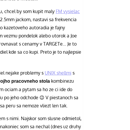
u, chcel by som kupit maly
FM vysielac
 2.5mm jackom, nastavi sa frekvencia
ho kazetoveho autoradia je fajny
m vezmu pondelok alebo utorok a Joe
orovnavat s cenamy v TARGETe… Je to
diel kde sa co kupi. Preto je to najlepsie
iel nejake problemy s
UNIX shellmi
s
kombinezu
svojho pracovneho stola
m ociam a pytam sa ho ze ci ide do
budu po jeho odchode 😉 V piestanoch sa
sa peru sa nemoze vliezt len tak.
em s nimi. Najskor som slusne odmietol,
nakoniec som sa nechal (dnes uz druhy