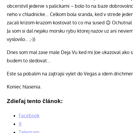
obcerstvil jedenie s palickami – bolo to na baze dobrovolno
neho v chladnicke… Celkom bola sranda, ked v strede jedeni
zacali krizom-krazom kostovat to co ma sused 😉 Ochutnal
Ja som si dal nejaku morsku rybu ktorej nazov uz ani neviem
vyslovilo… ;-))
Dnes som mal zase male Deja Vu ked mi Joe ukazoval ako s
budem to sledovat…
Este sa pobalim na zajtrajsi vylet do Vegas a idem drichm
Koniec hlasenia.
Zdieľaj tento článok:
Facebook
X
Telegram