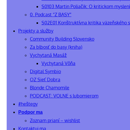
S0103 Martin Poliačik: O kritickom myslení
0. Podcast “Z BASY”
S02E01 Konštruktívna kritika väzeňského 
Projekty a služby
Community Building Slovensko
Za blbosť do basy (kniha)
Vychytaná Masáž
Vychytaná Vôňa
Digital Symbio
OZ Sieť Dobra
Blonde Chamomile
PODCAST: VOLNE s lubomierom
#heštegy
Podpor ma
Zoznam prianí – wishlist
Kontaktuj ma