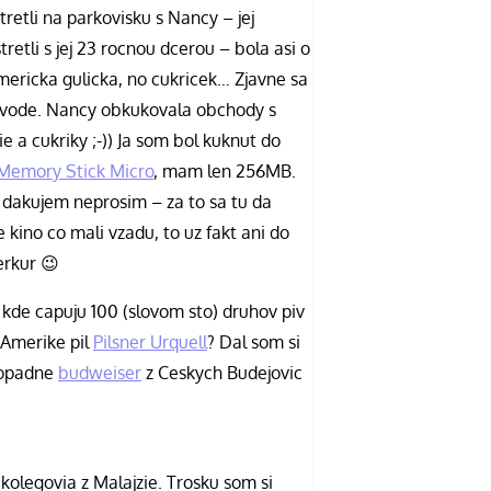
tretli na parkovisku s Nancy – jej
tretli s jej 23 rocnou dcerou – bola asi o
ericka gulicka, no cukricek… Zjavne sa
o vode. Nancy obkukovala obchody s
 a cukriky ;-)) Ja som bol kuknut do
Memory Stick Micro
, mam len 256MB.
 dakujem neprosim – za to sa tu da
ino co mali vzadu, to uz fakt ani do
erkur 😉
kde capuju 100 (slovom sto) druhov piv
 Amerike pil
Pilsner Urquell
? Dal som si
zdopadne
budweiser
z Ceskych Budejovic
 kolegovia z Malajzie. Trosku som si