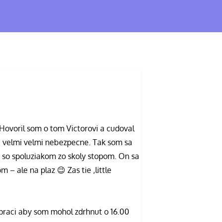
Hovoril som o tom Victorovi a cudoval
lmi velmi velmi nebezpecne. Tak som sa
e so spoluziakom zo skoly stopom. On sa
m – ale na plaz 😉 Zas tie ‚little
v praci aby som mohol zdrhnut o 16.00