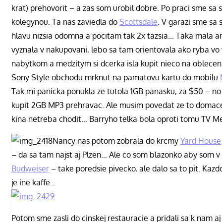
krat) prehovorit – a zas som urobil dobre. Po praci sme sa s
kolegynou. Ta nas zaviedla do
Scottsdale
. V garazi sme sa s
hlavu nizsia odomna a pocitam tak 2x tazsia… Taka mala am
vyznala v nakupovani, lebo sa tam orientovala ako ryba v
nabytkom a medzitym si dcerka isla kupit nieco na oblecenie
Sony Style obchodu mrknut na pamatovu kartu do mobilu
Tak mi panicka ponukla ze tutola 1GB panasku, za $50 – no
kupit 2GB MP3 prehravac. Ale musim povedat ze to domace k
kina netreba chodit… Barryho telka bola oproti tomu TV M
Nancy nas potom zobrala do krcmy
Yard House
– da sa tam najst aj Plzen… Ale co som blazonko aby som v
Budweiser
– take poredsie pivecko, ale dalo sa to pit. Ka
je ine kaffe…
Potom sme zasli do cinskej restauracie a pridali sa k nam aj