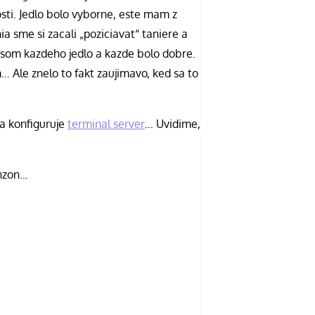
sti. Jedlo bolo vyborne, este mam z
a sme si zacali „poziciavat“ taniere a
 som kazdeho jedlo a kazde bolo dobre.
… Ale znelo to fakt zaujimavo, ked sa to
a konfiguruje
terminal server
… Uvidime,
enzon…