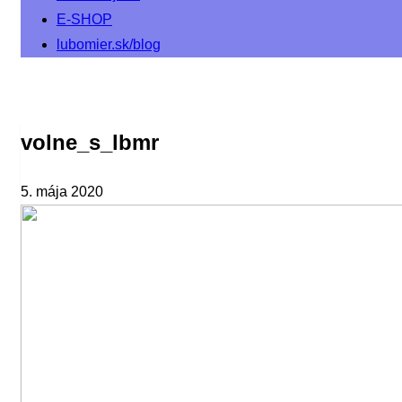
E-SHOP
lubomier.sk/blog
volne_s_lbmr
5. mája 2020