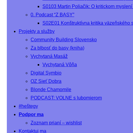
S0103 Martin Poliačik: O kritickom myslení
0. Podcast “Z BASY”
S02E01 Konštruktívna kritika väzeňského 
Projekty a služby
Community Building Slovensko
Za blbosť do basy (kniha)
Vychytaná Masáž
Vychytaná Vôňa
Digital Symbio
OZ Sieť Dobra
Blonde Chamomile
PODCAST: VOLNE s lubomierom
#heštegy
Podpor ma
Zoznam prianí – wishlist
Kontaktuj ma