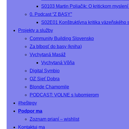
S0103 Martin Poliačik: O kritickom myslení
0. Podcast “Z BASY”
S02E01 Konštruktívna kritika väzeňského 
Projekty a služby
Community Building Slovensko
Za blbosť do basy (kniha)
Vychytaná Masáž
Vychytaná Vôňa
Digital Symbio
OZ Sieť Dobra
Blonde Chamomile
PODCAST: VOLNE s lubomierom
#heštegy
Podpor ma
Zoznam prianí – wishlist
Kontaktuj ma