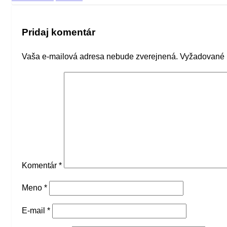
Pridaj komentár
Vaša e-mailová adresa nebude zverejnená.
Vyžadované 
Komentár
*
Meno
*
E-mail
*