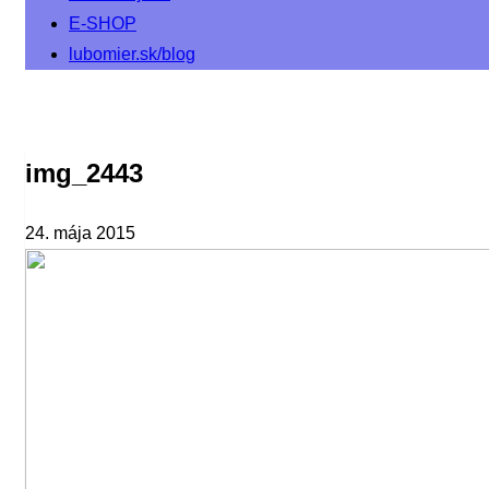
E-SHOP
lubomier.sk/blog
img_2443
24. mája 2015