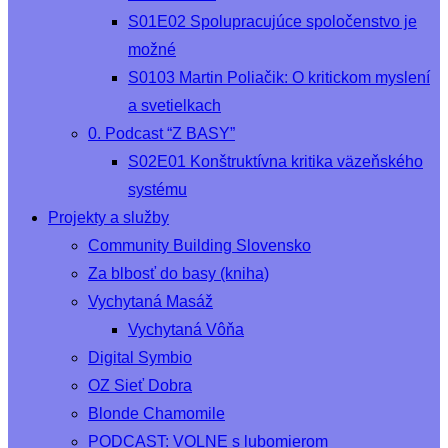
S01E02 Spolupracujúce spoločenstvo je
možné
S0103 Martin Poliačik: O kritickom myslení
a svetielkach
0. Podcast “Z BASY”
S02E01 Konštruktívna kritika väzeňského
systému
Projekty a služby
Community Building Slovensko
Za blbosť do basy (kniha)
Vychytaná Masáž
Vychytaná Vôňa
Digital Symbio
OZ Sieť Dobra
Blonde Chamomile
PODCAST: VOLNE s lubomierom