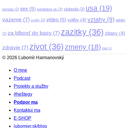
usa
(19)
sex
(5)
sloboda
(3)
priroda
(2)
sietdobra.sk
(2)
vztahy
(9)
vazenie
(7)
video
(5)
volby
(4)
vcely
(2)
wilder
zazitky
(36)
za blbosť do basy
(7)
zbasy
(4)
(2)
zivot
(36)
zmeny
(18)
zdravie
(7)
štát
(1)
© 2026 Ľubomír Harmanovský
O mne
Podcast
Projekty a služby
#heštegy
Podpor ma
Kontaktuj ma
E-SHOP
lubomier.sk/blog