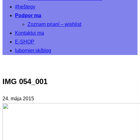
#heštegy
Podpor ma
Zoznam prianí – wishlist
Kontaktuj ma
E-SHOP
lubomier.sk/blog
IMG 054_001
24. mája 2015