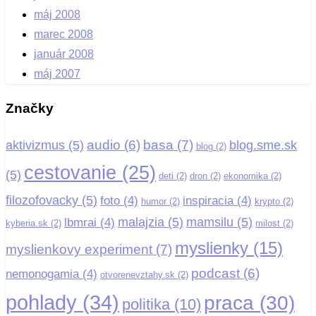
máj 2008
marec 2008
január 2008
máj 2007
Značky
basa
(7)
audio
(6)
aktivizmus
(5)
blog.sme.sk
blog
(2)
cestovanie
(25)
(5)
deti
(2)
dron
(2)
ekonomika
(2)
filozofovacky
(5)
foto
(4)
inspiracia
(4)
humor
(2)
krypto
(2)
malajzia
(5)
mamsilu
(5)
lbmrai
(4)
kyberia.sk
(2)
milost
(2)
myslienky
(15)
myslienkovy experiment
(7)
podcast
(6)
nemonogamia
(4)
otvorenevztahy.sk
(2)
pohlady
(34)
praca
(30)
politika
(10)