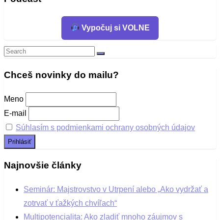
Vypočuj si VOLNE
Search
Search
for:
Chceš novinky do mailu?
Meno
E-mail
Súhlasím s podmienkami ochrany osobných údajov
Najnovšie články
Seminár: Majstrovstvo v Utrpení alebo „Ako vydržať a
zotrvať v ťažkých chvíľach“
Multipotencialita: Ako zladiť mnoho záujmov s