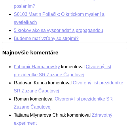
poslaním?
S0103 Martin Poliačik: O kritickom myslení a
svetielkach
5 krokov ako sa vysporiadať s propagandou
Budeme mať vzťahy so strojmi?
Najnovšie komentáre
Ľubomír Harmanovský
komentoval
Otvorený list
prezidentke SR Zuzane Čaputovej
Radovan Kunca
komentoval
Otvorený list prezidentke
SR Zuzane Čaputovej
Roman
komentoval
Otvorený list prezidentke SR
Zuzane Čaputovej
Tatiana Mlynarova Chirak
komentoval
Zdravotný
experiment