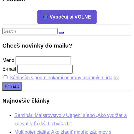
Vypočuj si VOLNE
Search
Search
for:
Chceš novinky do mailu?
Meno
E-mail
Súhlasím s podmienkami ochrany osobných údajov
Najnovšie články
Seminár: Majstrovstvo v Utrpení alebo „Ako vydržať a
zotrvať v ťažkých chvíľach“
Multipotencialita: Ako zladiť mnoho záujmov s