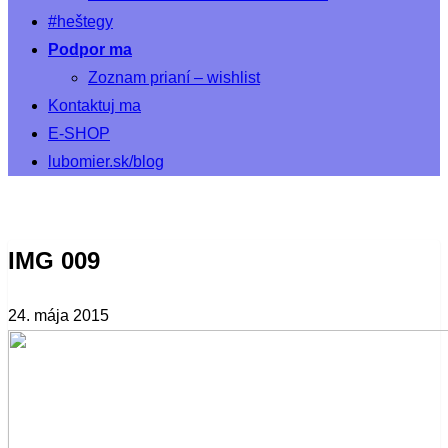
#heštegy
Podpor ma
Zoznam prianí – wishlist
Kontaktuj ma
E-SHOP
lubomier.sk/blog
IMG 009
24. mája 2015