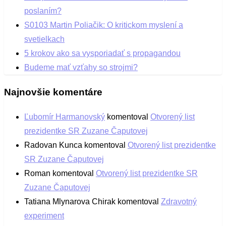
poslaním?
S0103 Martin Poliačik: O kritickom myslení a
svetielkach
5 krokov ako sa vysporiadať s propagandou
Budeme mať vzťahy so strojmi?
Najnovšie komentáre
Ľubomír Harmanovský
komentoval
Otvorený list
prezidentke SR Zuzane Čaputovej
Radovan Kunca
komentoval
Otvorený list prezidentke
SR Zuzane Čaputovej
Roman
komentoval
Otvorený list prezidentke SR
Zuzane Čaputovej
Tatiana Mlynarova Chirak
komentoval
Zdravotný
experiment