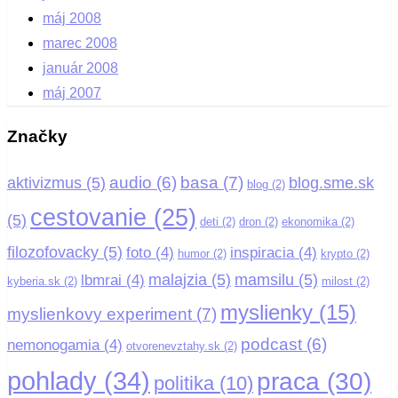
máj 2008
marec 2008
január 2008
máj 2007
Značky
basa
(7)
audio
(6)
aktivizmus
(5)
blog.sme.sk
blog
(2)
cestovanie
(25)
(5)
deti
(2)
dron
(2)
ekonomika
(2)
filozofovacky
(5)
foto
(4)
inspiracia
(4)
humor
(2)
krypto
(2)
malajzia
(5)
mamsilu
(5)
lbmrai
(4)
kyberia.sk
(2)
milost
(2)
myslienky
(15)
myslienkovy experiment
(7)
podcast
(6)
nemonogamia
(4)
otvorenevztahy.sk
(2)
pohlady
(34)
praca
(30)
politika
(10)