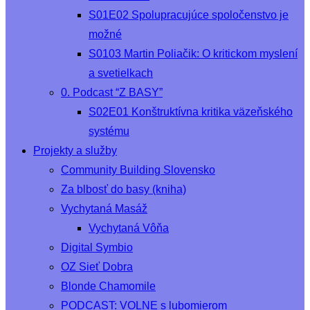
S01E02 Spolupracujúce spoločenstvo je
možné
S0103 Martin Poliačik: O kritickom myslení
a svetielkach
0. Podcast “Z BASY”
S02E01 Konštruktívna kritika väzeňského
systému
Projekty a služby
Community Building Slovensko
Za blbosť do basy (kniha)
Vychytaná Masáž
Vychytaná Vôňa
Digital Symbio
OZ Sieť Dobra
Blonde Chamomile
PODCAST: VOLNE s lubomierom