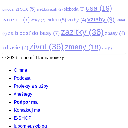
usa
(19)
sex
(5)
sloboda
(3)
priroda
(2)
sietdobra.sk
(2)
vztahy
(9)
vazenie
(7)
video
(5)
volby
(4)
vcely
(2)
wilder
zazitky
(36)
za blbosť do basy
(7)
zbasy
(4)
(2)
zivot
(36)
zmeny
(18)
zdravie
(7)
štát
(1)
© 2026 Ľubomír Harmanovský
O mne
Podcast
Projekty a služby
#heštegy
Podpor ma
Kontaktuj ma
E-SHOP
lubomier.sk/blog