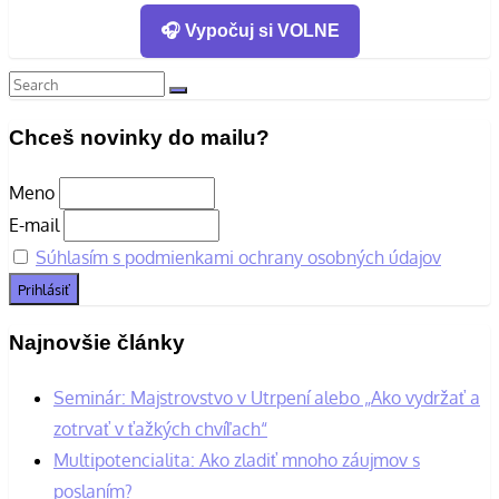
🎧 Vypočuj si VOLNE
Search
Search
for:
Chceš novinky do mailu?
Meno
E-mail
Súhlasím s podmienkami ochrany osobných údajov
Najnovšie články
Seminár: Majstrovstvo v Utrpení alebo „Ako vydržať a
zotrvať v ťažkých chvíľach“
Multipotencialita: Ako zladiť mnoho záujmov s
poslaním?