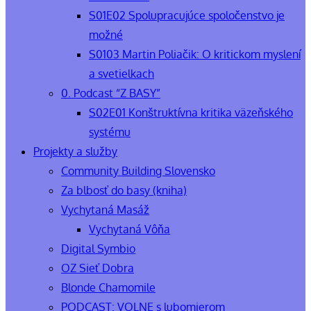
S01E02 Spolupracujúce spoločenstvo je
možné
S0103 Martin Poliačik: O kritickom myslení
a svetielkach
0. Podcast “Z BASY”
S02E01 Konštruktívna kritika väzeňského
systému
Projekty a služby
Community Building Slovensko
Za blbosť do basy (kniha)
Vychytaná Masáž
Vychytaná Vôňa
Digital Symbio
OZ Sieť Dobra
Blonde Chamomile
PODCAST: VOLNE s lubomierom