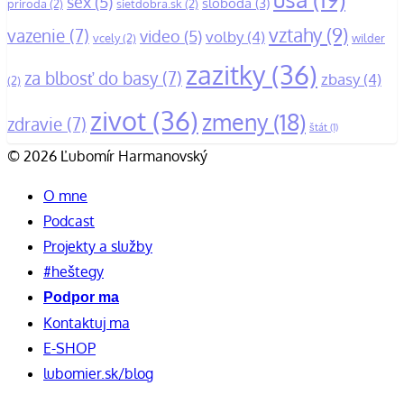
sex
(5)
sloboda
(3)
priroda
(2)
sietdobra.sk
(2)
vztahy
(9)
vazenie
(7)
video
(5)
volby
(4)
vcely
(2)
wilder
zazitky
(36)
za blbosť do basy
(7)
zbasy
(4)
(2)
zivot
(36)
zmeny
(18)
zdravie
(7)
štát
(1)
© 2026 Ľubomír Harmanovský
O mne
Podcast
Projekty a služby
#heštegy
Podpor ma
Kontaktuj ma
E-SHOP
lubomier.sk/blog