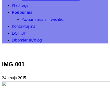
#heštegy
Podpor ma
Zoznam prianí – wishlist
Kontaktuj ma
E-SHOP
lubomier.sk/blog
IMG 001
24. mája 2015