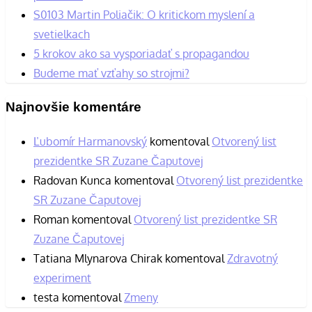
S0103 Martin Poliačik: O kritickom myslení a
svetielkach
5 krokov ako sa vysporiadať s propagandou
Budeme mať vzťahy so strojmi?
Najnovšie komentáre
Ľubomír Harmanovský
komentoval
Otvorený list
prezidentke SR Zuzane Čaputovej
Radovan Kunca
komentoval
Otvorený list prezidentke
SR Zuzane Čaputovej
Roman
komentoval
Otvorený list prezidentke SR
Zuzane Čaputovej
Tatiana Mlynarova Chirak
komentoval
Zdravotný
experiment
testa
komentoval
Zmeny