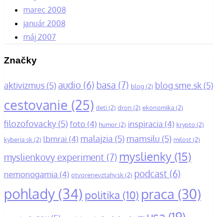
marec 2008
január 2008
máj 2007
Značky
basa
(7)
audio
(6)
aktivizmus
(5)
blog.sme.sk
(5)
blog
(2)
cestovanie
(25)
deti
(2)
dron
(2)
ekonomika
(2)
filozofovacky
(5)
foto
(4)
inspiracia
(4)
humor
(2)
krypto
(2)
malajzia
(5)
mamsilu
(5)
lbmrai
(4)
kyberia.sk
(2)
milost
(2)
myslienky
(15)
myslienkovy experiment
(7)
podcast
(6)
nemonogamia
(4)
otvorenevztahy.sk
(2)
pohlady
(34)
praca
(30)
politika
(10)
usa
(19)