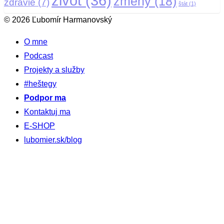
zivot
(36)
zmeny
(18)
zdravie
(7)
štát
(1)
© 2026 Ľubomír Harmanovský
O mne
Podcast
Projekty a služby
#heštegy
Podpor ma
Kontaktuj ma
E-SHOP
lubomier.sk/blog