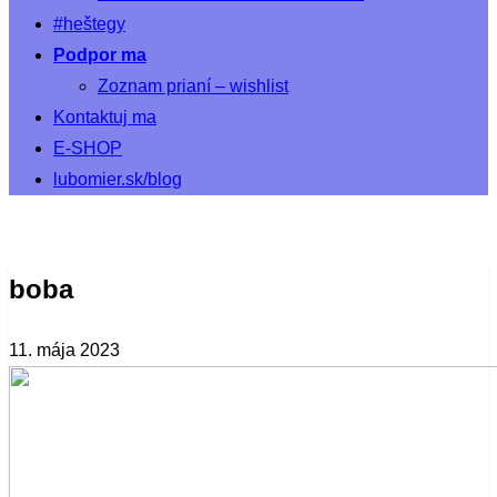
#heštegy
Podpor ma
Zoznam prianí – wishlist
Kontaktuj ma
E-SHOP
lubomier.sk/blog
boba
11. mája 2023