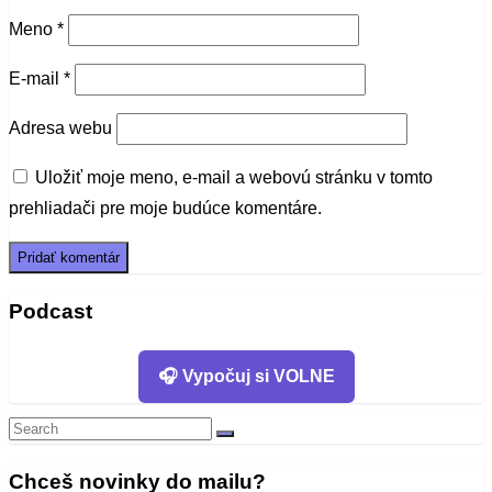
Meno
*
E-mail
*
Adresa webu
Uložiť moje meno, e-mail a webovú stránku v tomto
prehliadači pre moje budúce komentáre.
Podcast
🎧 Vypočuj si VOLNE
Search
Search
for:
Chceš novinky do mailu?