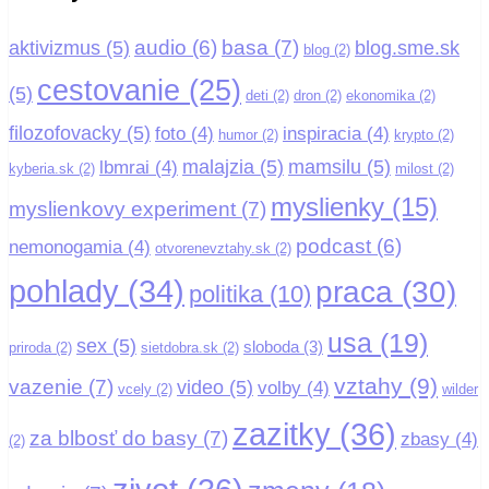
basa
(7)
audio
(6)
aktivizmus
(5)
blog.sme.sk
blog
(2)
cestovanie
(25)
(5)
deti
(2)
dron
(2)
ekonomika
(2)
filozofovacky
(5)
foto
(4)
inspiracia
(4)
humor
(2)
krypto
(2)
malajzia
(5)
mamsilu
(5)
lbmrai
(4)
kyberia.sk
(2)
milost
(2)
myslienky
(15)
myslienkovy experiment
(7)
podcast
(6)
nemonogamia
(4)
otvorenevztahy.sk
(2)
pohlady
(34)
praca
(30)
politika
(10)
usa
(19)
sex
(5)
sloboda
(3)
priroda
(2)
sietdobra.sk
(2)
vztahy
(9)
vazenie
(7)
video
(5)
volby
(4)
vcely
(2)
wilder
zazitky
(36)
za blbosť do basy
(7)
zbasy
(4)
(2)