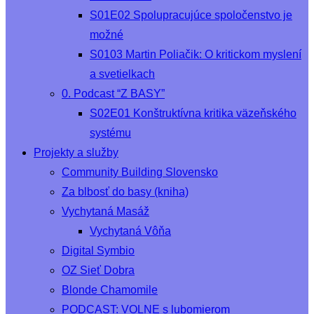
S01E02 Spolupracujúce spoločenstvo je
možné
S0103 Martin Poliačik: O kritickom myslení
a svetielkach
0. Podcast “Z BASY”
S02E01 Konštruktívna kritika väzeňského
systému
Projekty a služby
Community Building Slovensko
Za blbosť do basy (kniha)
Vychytaná Masáž
Vychytaná Vôňa
Digital Symbio
OZ Sieť Dobra
Blonde Chamomile
PODCAST: VOLNE s lubomierom