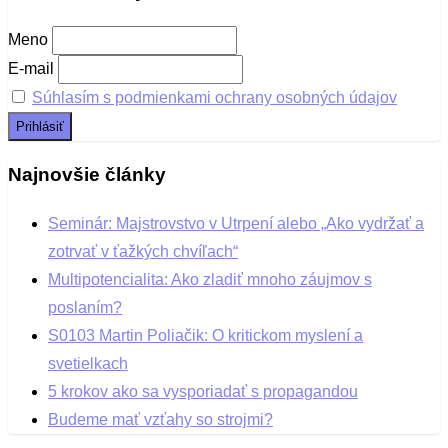
Meno
E-mail
Súhlasím s podmienkami ochrany osobných údajov
Najnovšie články
Seminár: Majstrovstvo v Utrpení alebo „Ako vydržať a
zotrvať v ťažkých chvíľach“
Multipotencialita: Ako zladiť mnoho záujmov s
poslaním?
S0103 Martin Poliačik: O kritickom myslení a
svetielkach
5 krokov ako sa vysporiadať s propagandou
Budeme mať vzťahy so strojmi?